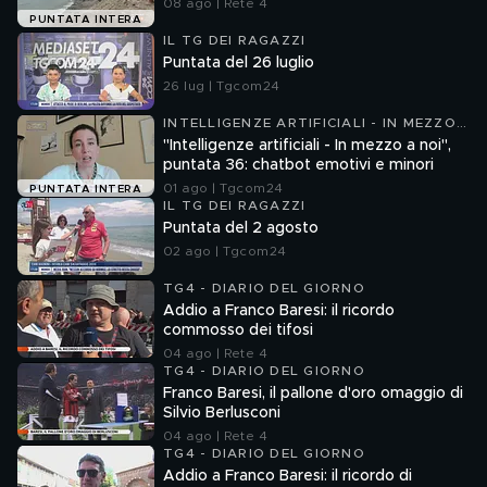
08 ago | Rete 4
PUNTATA INTERA
IL TG DEI RAGAZZI
Puntata del 26 luglio
26 lug | Tgcom24
INTELLIGENZE ARTIFICIALI - IN MEZZO
A NOI
"Intelligenze artificiali - In mezzo a noi",
puntata 36: chatbot emotivi e minori
01 ago | Tgcom24
PUNTATA INTERA
IL TG DEI RAGAZZI
Puntata del 2 agosto
02 ago | Tgcom24
TG4 - DIARIO DEL GIORNO
Addio a Franco Baresi: il ricordo
commosso dei tifosi
04 ago | Rete 4
TG4 - DIARIO DEL GIORNO
Franco Baresi, il pallone d'oro omaggio di
Silvio Berlusconi
04 ago | Rete 4
TG4 - DIARIO DEL GIORNO
Addio a Franco Baresi: il ricordo di