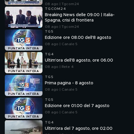
08 ago | Tgcom24
TGCOM24
Breaking News delle 09.00 | Italia-
Spagna, crisi di frontiera
08 ago | Tgcom24
TG5
Edizione ore 08.00 dell'8 agosto
08 ago | Canale 5
PUNTATA INTERA
TG4
Ultim'ora dell'8 agosto, ore 06.00
08 ago | Rete 4
PUNTATA INTERA
TG5
Prima pagina - 8 agosto
08 ago | Canale 5
PUNTATA INTERA
TG5
Edizione ore 01.00 del 7 agosto
08 ago | Canale 5
PUNTATA INTERA
TG4
Ultim'ora del 7 agosto, ore 02.00