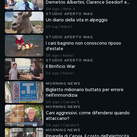
Demetrio Albertini, Clarence Seedorf e
Giovanni Galli
04 ago | Rete 4
STUDIO APERTO MAG
Un diario della vita in alpeggio
29 lug | Italia 1
STUDIO APERTO MAG
I cani bagnino non conoscono riposo
d'estate
05 ago | Italia 1
STUDIO APERTO MAG
Il Birrificio War
02 ago | Italia 1
MORNING NEWS
Biglietto milionario buttato per errore
nell'immondizia
06 ago | Canale 5
MORNING NEWS
Cani aggressivi, come difendersi quando
attaccano?
06 ago | Canale 5
MORNING NEWS
Pinarella di Cervia, il costo dell'elettricità