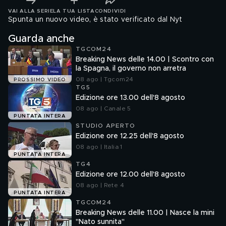
VAI ALLA SERIE
LA TUA LISTA
CONDIVIDI
Spunta un nuovo video, è stato verificato dal Nyt
Guarda anche
TGCOM24
Breaking News delle 14.00 | Scontro con
la Spagna, il governo non arretra
08 ago | Tgcom24
PROSSIMO VIDEO
TG5
Edizione ore 13.00 dell'8 agosto
08 ago | Canale 5
PUNTATA INTERA
STUDIO APERTO
Edizione ore 12.25 dell'8 agosto
08 ago | Italia 1
PUNTATA INTERA
TG4
Edizione ore 12.00 dell'8 agosto
08 ago | Rete 4
PUNTATA INTERA
TGCOM24
Breaking News delle 11.00 | Nasce la mini
"Nato sunnita"