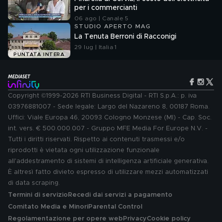
per i commercianti
06 ago | Canale 5
STUDIO APERTO MAG
La Tenuta Berroni di Racconigi
29 lug | Italia 1
PUNTATA INTERA
Copyright ©1999-2026 RTI Business Digital - RTI S.p.A.: p. iva
03976881007 - Sede legale: Largo del Nazareno 8, 00187 Roma.
Uffici: Viale Europa 46, 20093 Cologno Monzese (MI) - Cap. Soc.
int. vers. € 500.000.007 - Gruppo MFE Media For Europe N.V. -
Tutti i diritti riservati. Rispetto ai contenuti trasmessi e/o
riprodotti è vietata ogni utilizzazione funzionale
all'addestramento di sistemi di intelligenza artificiale generativa.
È altresì fatto divieto espresso di utilizzare mezzi automatizzati
di data scraping.
Termini di servizio
Recedi dai servizi a pagamento
Comitato Media e Minori
Parental Control
Regolamentazione per opere web
Privacy
Cookie policy