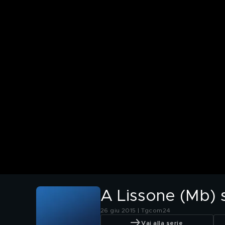
A Lissone (Mb) si
26 giu 2015 | Tgcom24
Vai alla serie