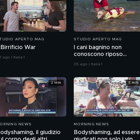
TUDIO APERTO MAG
STUDIO APERTO MAG
l Birrificio War
I cani bagnino non
conoscono riposo
 ago | Italia 1
d'estate
05 ago | Italia 1
2 MIN
5 MIN
ORNING NEWS
MORNING NEWS
odyshaming, il giudizio
Bodyshaming, ad essere
ul corpo degli altri
giudicati non solo i vip