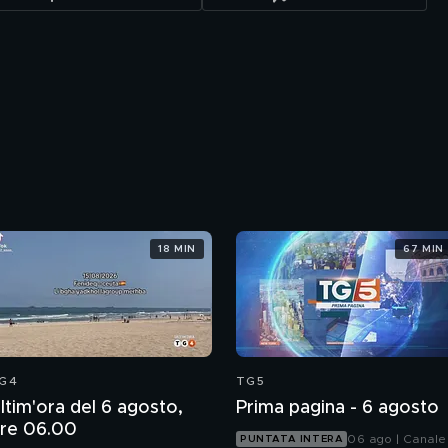
18 MIN
67 MIN
G4
TG5
ltim'ora del 6 agosto,
Prima pagina - 6 agosto
re 06.00
06 ago | Canale
PUNTATA INTERA