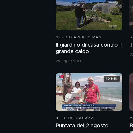
STUDIO APERTO MAG
S
Il giardino di casa contro il
I
grande caldo
02
29 lug | Italia 1
10 MIN
IL TG DEI RAGAZZI
M
Puntata del 2 agosto
B
s