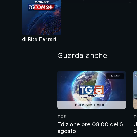
di Rita Ferrari
Guarda anche
35 MIN
PROSSIMO VIDEO
TG5
T
Edizione ore 08.00 del 6
U
agosto
o