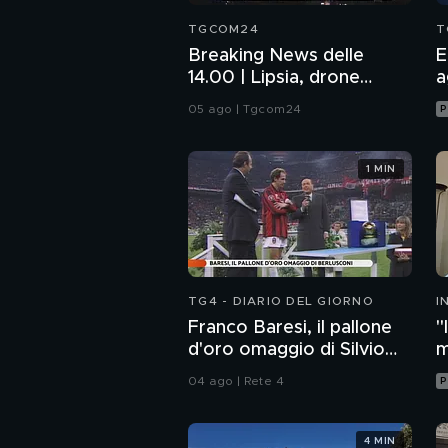
TGCOM24
T
Breaking News delle
E
14.00 | Lipsia, drone
a
esplosivo vicino aereo
05 ago | Tgcom24
P
ucraino
1 MIN
TG4 - DIARIO DEL GIORNO
I
M
Franco Baresi, il pallone
"
d'oro omaggio di Silvio
m
Berlusconi
c
04 ago | Rete 4
P
4 MIN