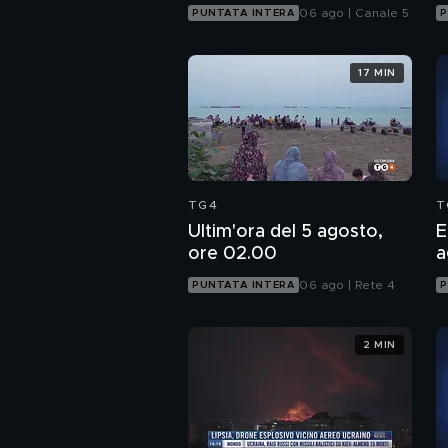
06 ago | Canale 5
PUNTATA INTERA
P
17 MIN
TG4
T
Ultim'ora del 5 agosto,
E
ore 02.00
a
06 ago | Rete 4
PUNTATA INTERA
P
2 MIN