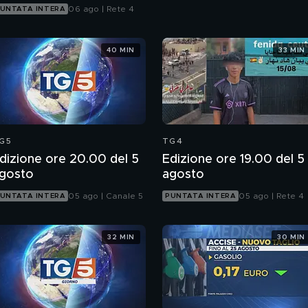
06 ago | Rete 4
UNTATA INTERA
40 MIN
33 MIN
G5
TG4
dizione ore 20.00 del 5
Edizione ore 19.00 del 5
gosto
agosto
05 ago | Canale 5
05 ago | Rete 4
UNTATA INTERA
PUNTATA INTERA
32 MIN
30 MIN