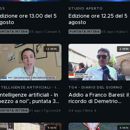
G5
STUDIO APERTO
dizione ore 13.00 del 5
Edizione ore 12.25 del 5
gosto
agosto
05 ago | Canale 5
05 ago | Italia 1
UNTATA INTERA
PUNTATA INTERA
12 MIN
2 MIN
NTELLIGENZE ARTIFICIALI - IN
TG4 - DIARIO DEL GIORNO
EZZO A NOI
Intelligenze artificiali - In
Addio a Franco Baresi: il
ezzo a noi", puntata 36:
ricordo di Demetrio
hatbot emotivi e minori
Albertini, Clarence
01 ago | Tgcom24
04 ago | Rete 4
UNTATA INTERA
Seedorf e Giovanni Galli
4 MIN
4 MIN