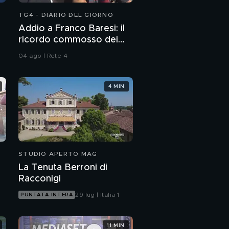
TG4 - DIARIO DEL GIORNO
Addio a Franco Baresi: il
ricordo commosso dei
tifosi
04 ago | Rete 4
4 MIN
STUDIO APERTO MAG
La Tenuta Berroni di
Racconigi
29 lug | Italia 1
PUNTATA INTERA
11 MIN