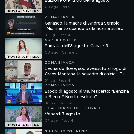
Edizione ore 12.00 dell'8 agosto
08 ago | Rete 4
PUNTATA INTERA
ZONA BIANCA
Garlasco, la madre di Andrea Sempio:
"Mio marito quando parla ricama sulle
cose"
31 lug | Rete 4
SUPER PARTES
Puntata dell'8 agosto, Canale 5
08 ago | Canale 5
PUNTATA INTERA
ZONA BIANCA
Leonardo Bove, sopravvissuto al rogo di
Crans-Montana, la squadra di calcio: "Ti
aspettiamo"
31 lug | Rete 4
ZONA BIANCA
Esodo di agosto al via, l'esperto: "Benzina
a 3 euro? Non lo escludo"
30 lug | Rete 4
TG4 - DIARIO DEL GIORNO
Venerdì 7 agosto
07 ago | Rete 4
PUNTATA INTERA
4 DI SERA WEEKEND