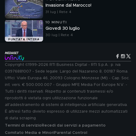
Invasione dal Marocco!
31 lug | Rete 4
10 MINUTI
Giovedì 30 luglio
30 lug | Rete 4
PUNTATA INTERA
Copyright ©1999-2026 RTI Business Digital - RTI S.p.A.: p. iva
03976881007 - Sede legale: Largo del Nazareno 8, 00187 Roma.
Uffici: Viale Europa 46, 20093 Cologno Monzese (MI) - Cap. Soc.
int. vers. € 500.000.007 - Gruppo MFE Media For Europe N.V. -
Tutti i diritti riservati. Rispetto ai contenuti trasmessi e/o
riprodotti è vietata ogni utilizzazione funzionale
all'addestramento di sistemi di intelligenza artificiale generativa.
È altresì fatto divieto espresso di utilizzare mezzi automatizzati
di data scraping.
Termini di servizio
Recedi dai servizi a pagamento
Comitato Media e Minori
Parental Control