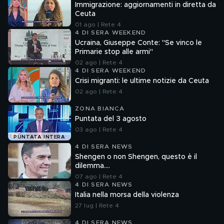
Immigrazione: aggiornamenti in diretta da
Ceuta
01 ago | Rete 4
4 DI SERA WEEKEND
Ucraina, Giuseppe Conte: "Se vinco le
Primarie stop alle armi"
02 ago | Rete 4
4 DI SERA WEEKEND
Crisi migranti: le ultime notizie da Ceuta
02 ago | Rete 4
ZONA BIANCA
Puntata del 3 agosto
03 ago | Rete 4
PUNTATA INTERA
4 DI SERA NEWS
Shengen o non Shengen, questo è il
dilemma....
07 ago | Rete 4
4 DI SERA NEWS
Italia nella morsa della violenza
27 lug | Rete 4
4 DI SERA NEWS