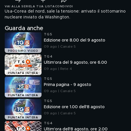
VAI ALLA SERIE
LA TUA LISTA
CONDIVIDI
Usa-Corea del nord, sale la tensione: arrivato il sottomarino
nucleare inviato da Washington.
Guarda anche
TG5
Edizione ore 8.00 del 9 agosto
09 ago | Canale 5
PROSSIMO VIDEO
TG4
Ultim'ora del 9 agosto, ore 6.00
09 ago | Rete 4
PUNTATA INTERA
TG5
Prima pagina - 9 agosto
09 ago | Canale 5
PUNTATA INTERA
TG5
Edizione ore 1.00 dell'8 agosto
09 ago | Canale 5
PUNTATA INTERA
TG4
Ultim'ora dell'8 agosto, ore 2.00