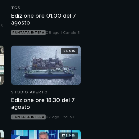
TG5
Edizione ore 01.00 del 7
agosto
 5
08 ago | Canale 5
PUNTATA INTERA
24 MIN
STUDIO APERTO
Edizione ore 18.30 del 7
agosto
07 ago | Italia 1
PUNTATA INTERA
178 MIN