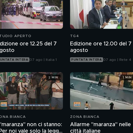
TUDIO APERTO
TG4
dizione ore 12.25 del 7
Edizione ore 12.00 del 7
gosto
agosto
07 ago | Italia 1
07 ago | Rete 4
UNTATA INTERA
PUNTATA INTERA
2 MIN
1 MIN
ONA BIANCA
ZONA BIANCA
 "maranza" non ci stanno:
Allarme "maranza" nelle
Per noi vale solo la legge
città italiane