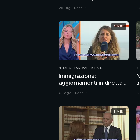
Procura di Pavia non ha
d
28 lug | Rete 4
27
dubbi: l'impronta 33 è la
pistola fumante
2 MIN
4 DI SERA WEEKEND
4
Immigrazione:
N
aggiornamenti in diretta
a
da Ceuta
d
01 ago | Rete 4
25
3 MIN