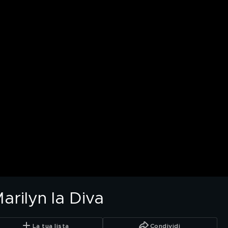
arilyn la Diva
La tua lista
Condividi