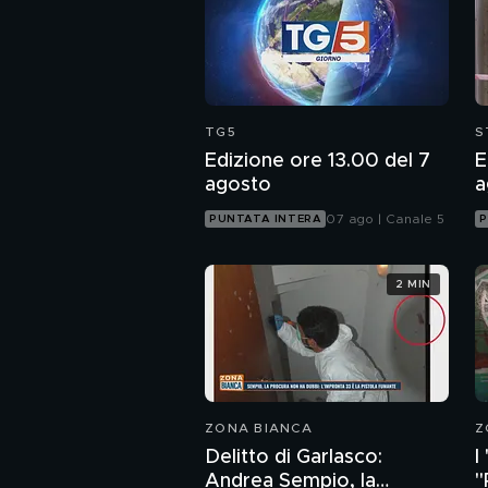
TG5
S
Edizione ore 13.00 del 7
E
agosto
a
07 ago | Canale 5
PUNTATA INTERA
P
2 MIN
ZONA BIANCA
Z
Delitto di Garlasco:
I
Andrea Sempio, la
"