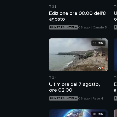
TG5
T
Edizione ore 08.00 dell'8
U
agosto
o
08 ago | Canale 5
PUNTATA INTERA
P
19 MIN
TG4
T
Ultim'ora del 7 agosto,
E
ore 02.00
a
08 ago | Rete 4
PUNTATA INTERA
P
33 MIN