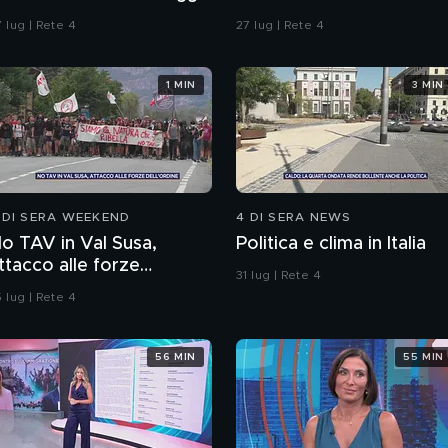
ella strada"
 lug | Rete 4
27 lug | Rete 4
1 MIN
3 MIN
 DI SERA WEEKEND
4 DI SERA NEWS
o TAV in Val Susa,
Politica e clima in Italia
ttacco alle forze
31 lug | Rete 4
ell'ordine
 lug | Rete 4
56 MIN
55 MIN