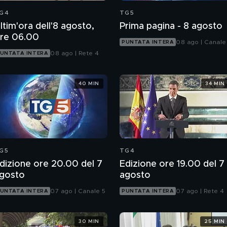
G4
TG5
ltim'ora dell'8 agosto,
Prima pagina - 8 agosto
re 06.00
08 ago | Canale
PUNTATA INTERA
08 ago | Rete 4
UNTATA INTERA
40 MIN
34 MIN
G5
TG4
dizione ore 20.00 del 7
Edizione ore 19.00 del 7
gosto
agosto
07 ago | Canale 5
07 ago | Rete 4
UNTATA INTERA
PUNTATA INTERA
30 MIN
25 MIN