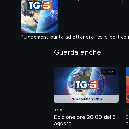
Puigdemont punta ad ottenere l'asilo politico i
Guarda anche
41 MIN
PROSSIMO VIDEO
TG5
T
Edizione ore 20.00 del 6
E
agosto
a