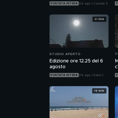
06 ago | Canale 5
PUNTATA INTERA
P
31 MIN
STUDIO APERTO
T
Edizione ore 12.25 del 6
M
agosto
c
c
06 ago | Italia 1
PUNTATA INTERA
P
18 MIN