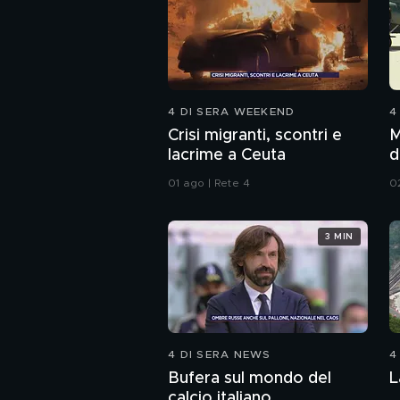
4 DI SERA WEEKEND
4
Crisi migranti, scontri e
M
lacrime a Ceuta
d
01 ago | Rete 4
0
3 MIN
4 DI SERA NEWS
4
Bufera sul mondo del
L
calcio italiano