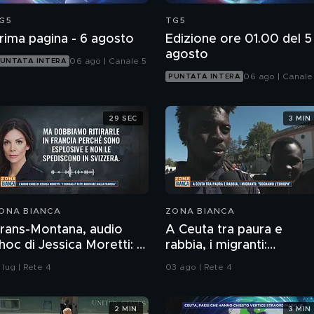
G5
TG5
rima pagina - 6 agosto
Edizione ore 01.00 del 5
agosto
06 ago | Canale 5
UNTATA INTERA
06 ago | Canale
PUNTATA INTERA
29 SEC
3 MIN
ONA BIANCA
ZONA BIANCA
rans-Montana, audio
A Ceuta tra paura e
hoc di Jessica Moretti: "I
rabbia, i migranti:
engala? Fatti arrivare
"Sognamo l'Europa"
 lug | Rete 4
03 ago | Rete 4
alla Francia"
2 MIN
3 MIN