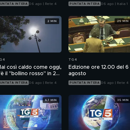
06 ago | Rete 4
06 ago | Italia 1
UNTATA INTERA
PUNTATA INTERA
2 MIN
25 MIN
G4
TG4
ai così caldo come oggi,
Edizione ore 12.00 del 6
'è il "bollino rosso" in 27
agosto
ittà
06 ago | Rete 4
06 ago | Rete 4
UNTATA INTERA
PUNTATA INTERA
67 MIN
35 MIN