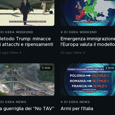
 DI SERA WEEKEND
4 DI SERA WEEKEND
etodo Trump: minacce
Emergenza immigrazion
i attacchi e ripensamenti
l'Europa valuta il modello
Italia
2 ago | Rete 4
02 ago | Rete 4
3 MIN
3 MIN
 DI SERA NEWS
4 DI SERA NEWS
a guerriglia dei "No TAV"
Armi per l'Italia