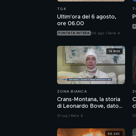
TG4
T
Ultim'ora del 6 agosto,
P
ore 06.00
P
06 ago | Rete 4
PUNTATA INTERA
16 MIN
ZONA BIANCA
Z
Crans-Montana, la storia
C
di Leonardo Bove, dato
c
per disperso nel rogo
b
31 lug | Rete 4
31
d
55 SEC