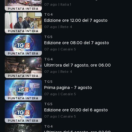
07 ago | Italia 1
PUNTATA INTERA
TG4
Edizione ore 12.00 del 7 agosto
07 ago | Rete 4
PUNTATA INTERA
TG5
Edizione ore 08.00 del 7 agosto
07 ago | Canale 5
PUNTATA INTERA
TG4
Ultim'ora del 7 agosto, ore 06.00
07 ago | Rete 4
PUNTATA INTERA
TG5
Prima pagina - 7 agosto
07 ago | Canale 5
PUNTATA INTERA
TG5
Edizione ore 01.00 del 6 agosto
07 ago | Canale 5
PUNTATA INTERA
TG4