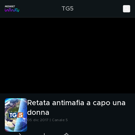
TG5
Retata antimafia a capo una
donna
05 dic 2017 | Canale 5