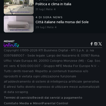
Politica e clima in Italia
31 lug | Rete 4
4 DI SERA NEWS
Città italiane nella morsa del Sole
29 lug | Rete 4
Copyright ©1999-2026 RTI Business Digital - RTI S.p.A.: p. iva
03976881007 - Sede legale: Largo del Nazareno 8, 00187 Roma.
Uffici: Viale Europa 46, 20093 Cologno Monzese (MI) - Cap. Soc.
int. vers. € 500.000.007 - Gruppo MFE Media For Europe N.V. -
Tutti i diritti riservati. Rispetto ai contenuti trasmessi e/o
riprodotti è vietata ogni utilizzazione funzionale
all'addestramento di sistemi di intelligenza artificiale generativa.
È altresì fatto divieto espresso di utilizzare mezzi automatizzati
di data scraping.
Termini di servizio
Recedi dai servizi a pagamento
Comitato Media e Minori
Parental Control