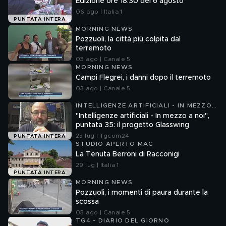
Edizione ore 18.30 del 6 agosto
06 ago | Italia 1
PUNTATA INTERA
MORNING NEWS
Pozzuoli, la città più colpita dal
terremoto
03 ago | Canale 5
MORNING NEWS
Campi Flegrei, i danni dopo il terremoto
03 ago | Canale 5
INTELLIGENZE ARTIFICIALI - IN MEZZO
A NOI
"Intelligenze artificiali - In mezzo a noi",
puntata 35: il progetto Glasswing
25 lug | Tgcom24
PUNTATA INTERA
STUDIO APERTO MAG
La Tenuta Berroni di Racconigi
29 lug | Italia 1
PUNTATA INTERA
MORNING NEWS
Pozzuoli, i momenti di paura durante la
scossa
03 ago | Canale 5
TG4 - DIARIO DEL GIORNO