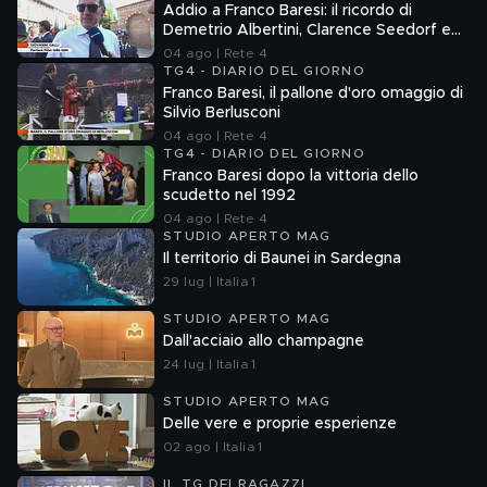
Addio a Franco Baresi: il ricordo di
Demetrio Albertini, Clarence Seedorf e
Giovanni Galli
04 ago | Rete 4
TG4 - DIARIO DEL GIORNO
Franco Baresi, il pallone d'oro omaggio di
Silvio Berlusconi
04 ago | Rete 4
TG4 - DIARIO DEL GIORNO
Franco Baresi dopo la vittoria dello
scudetto nel 1992
04 ago | Rete 4
STUDIO APERTO MAG
Il territorio di Baunei in Sardegna
29 lug | Italia 1
STUDIO APERTO MAG
Dall'acciaio allo champagne
24 lug | Italia 1
STUDIO APERTO MAG
Delle vere e proprie esperienze
02 ago | Italia 1
IL TG DEI RAGAZZI