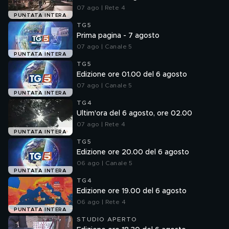
07 ago | Rete 4
PUNTATA INTERA
TG5
Prima pagina - 7 agosto
07 ago | Canale 5
PUNTATA INTERA
TG5
Edizione ore 01.00 del 6 agosto
07 ago | Canale 5
PUNTATA INTERA
TG4
Ultim'ora del 6 agosto, ore 02.00
07 ago | Rete 4
PUNTATA INTERA
TG5
Edizione ore 20.00 del 6 agosto
06 ago | Canale 5
PUNTATA INTERA
TG4
Edizione ore 19.00 del 6 agosto
06 ago | Rete 4
PUNTATA INTERA
STUDIO APERTO