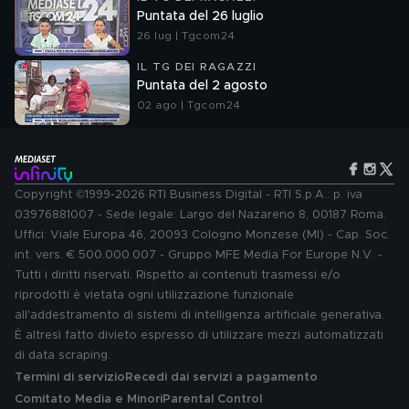
Puntata del 26 luglio
26 lug | Tgcom24
IL TG DEI RAGAZZI
Puntata del 2 agosto
02 ago | Tgcom24
Copyright ©1999-2026 RTI Business Digital - RTI S.p.A.: p. iva
03976881007 - Sede legale: Largo del Nazareno 8, 00187 Roma.
Uffici: Viale Europa 46, 20093 Cologno Monzese (MI) - Cap. Soc.
int. vers. € 500.000.007 - Gruppo MFE Media For Europe N.V. -
Tutti i diritti riservati. Rispetto ai contenuti trasmessi e/o
riprodotti è vietata ogni utilizzazione funzionale
all'addestramento di sistemi di intelligenza artificiale generativa.
È altresì fatto divieto espresso di utilizzare mezzi automatizzati
di data scraping.
Termini di servizio
Recedi dai servizi a pagamento
Comitato Media e Minori
Parental Control