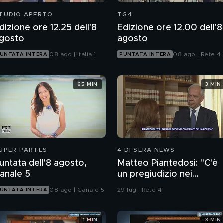
TUDIO APERTO
TG4
dizione ore 12.25 dell'8
Edizione ore 12.00 dell'8
gosto
agosto
08 ago | Italia 1
08 ago | Rete 4
UNTATA INTERA
PUNTATA INTERA
65 MIN
3 MIN
UPER PARTES
4 DI SERA NEWS
untata dell'8 agosto,
Matteo Piantedosi: "C'è
anale 5
un pregiudizio nei
confronti della polizia"
08 ago | Canale 5
29 lug | Rete 4
UNTATA INTERA
1 MIN
3 MIN