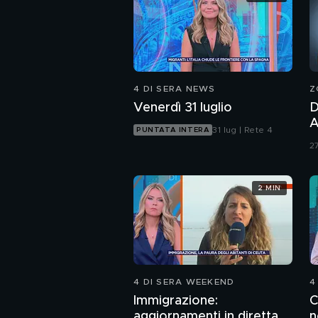
4 DI SERA NEWS
Z
Venerdì 31 luglio
D
A
31 lug | Rete 4
PUNTATA INTERA
d
27
d
A
2 MIN
4 DI SERA WEEKEND
4
Immigrazione:
C
aggiornamenti in diretta
n