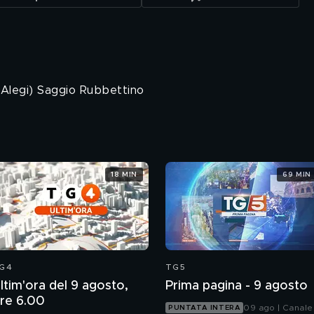
Alegi) Saggio Rubbettino
18 MIN
69 MIN
G4
TG5
ltim'ora del 9 agosto,
Prima pagina - 9 agosto
re 6.00
09 ago | Canale
PUNTATA INTERA