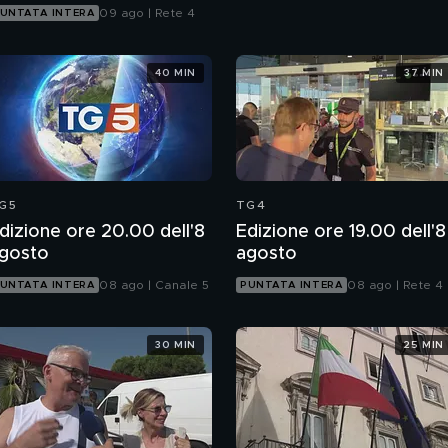
09 ago | Rete 4
UNTATA INTERA
40 MIN
37 MIN
G5
TG4
dizione ore 20.00 dell'8
Edizione ore 19.00 dell'8
gosto
agosto
08 ago | Canale 5
08 ago | Rete 4
UNTATA INTERA
PUNTATA INTERA
30 MIN
25 MIN