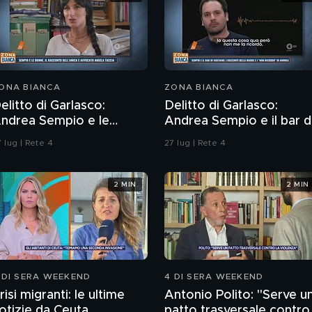
ONA BIANCA
ZONA BIANCA
elitto di Garlasco:
Delitto di Garlasco:
ndrea Sempio e le
Andrea Sempio e il bar d
onne, il racconto
Vigevano e i racconti
 lug | Rete 4
27 lug | Rete 4
ell'amica e avvocato
della madre
ngela Taccia
2 MIN
2 MIN
 DI SERA WEEKEND
4 DI SERA WEEKEND
risi migranti: le ultime
Antonio Polito: "Serve u
otizie da Ceuta
patto trasversale contro