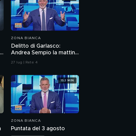
ZONA BIANCA
Delitto di Garlasco:
i
Andrea Sempio la mattina
del delitto è stato in un
27 lug | Rete 4
bar?
153 MIN
ZONA BIANCA
n
Puntata del 3 agosto