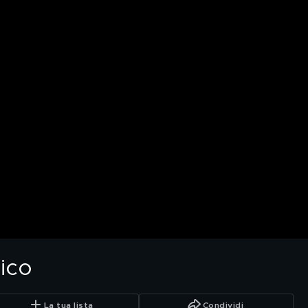
ico
La tua lista
Condividi