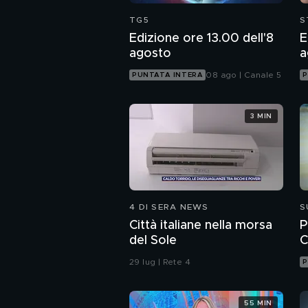
TG5
S
Edizione ore 13.00 dell'8
E
agosto
a
08 ago | Canale 5
PUNTATA INTERA
P
3 MIN
4 DI SERA NEWS
S
Città italiane nella morsa
P
del Sole
C
29 lug | Rete 4
P
55 MIN