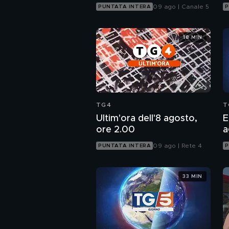
09 ago | Canale 5
PUNTATA INTERA
P
18 MIN
TG4
T
Ultim'ora dell'8 agosto,
E
ore 2.00
a
09 ago | Rete 4
PUNTATA INTERA
P
33 MIN