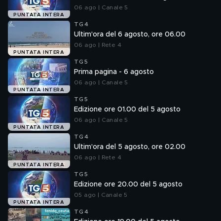
06 ago | Canale 5
PUNTATA INTERA
TG4
Ultim'ora del 6 agosto, ore 06.00
06 ago | Rete 4
PUNTATA INTERA
TG5
Prima pagina - 6 agosto
06 ago | Canale 5
PUNTATA INTERA
TG5
Edizione ore 01.00 del 5 agosto
06 ago | Canale 5
PUNTATA INTERA
TG4
Ultim'ora del 5 agosto, ore 02.00
06 ago | Rete 4
PUNTATA INTERA
TG5
Edizione ore 20.00 del 5 agosto
05 ago | Canale 5
PUNTATA INTERA
TG4