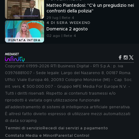
Matteo Piantedosi: "C'è un pregiudizio nei
confronti della polizia"
29 lug | Rete 4
4 DI SERA WEEKEND
Domenica 2 agosto
02 ago | Rete 4
PUNTATA INTERA
Copyright ©1999-2026 RTI Business Digital - RTI S.p.A.: p. iva
03976881007 - Sede legale: Largo del Nazareno 8, 00187 Roma.
Uffici: Viale Europa 46, 20093 Cologno Monzese (MI) - Cap. Soc.
int. vers. € 500.000.007 - Gruppo MFE Media For Europe N.V. -
Tutti i diritti riservati. Rispetto ai contenuti trasmessi e/o
riprodotti è vietata ogni utilizzazione funzionale
all'addestramento di sistemi di intelligenza artificiale generativa.
È altresì fatto divieto espresso di utilizzare mezzi automatizzati
di data scraping.
Termini di servizio
Recedi dai servizi a pagamento
Comitato Media e Minori
Parental Control