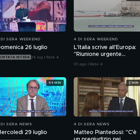
 DI SERA WEEKEND
4 DI SERA WEEKEND
omenica 26 luglio
L'Italia scrive all'Europa:
"Riunione urgente
26 lug | Rete 4
UNTATA INTERA
sull'immigrazione"
01 ago | Rete 4
54 MIN
3 MIN
 DI SERA NEWS
4 DI SERA NEWS
ercoledì 29 luglio
Matteo Piantedosi: "C'è
un pregiudizio nei