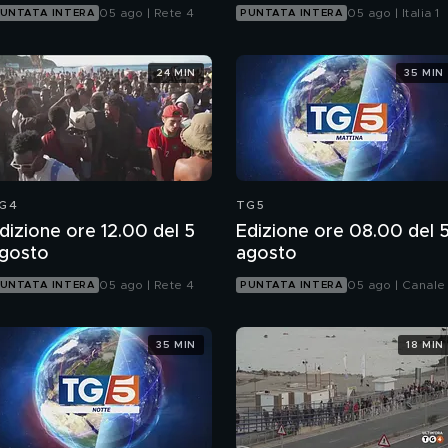
05 ago | Rete 4
05 ago | Italia 1
UNTATA INTERA
PUNTATA INTERA
24 MIN
35 MIN
G4
TG5
dizione ore 12.00 del 5
Edizione ore 08.00 del 
gosto
agosto
05 ago | Rete 4
05 ago | Canale
UNTATA INTERA
PUNTATA INTERA
35 MIN
18 MIN