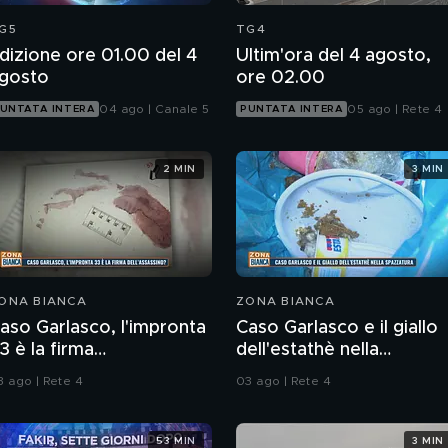
G5
TG4
dizione ore 01.00 del 4
Ultim'ora del 4 agosto,
gosto
ore 02.00
04 ago | Canale 5
05 ago | Rete 4
UNTATA INTERA
PUNTATA INTERA
2 MIN
3 MIN
ONA BIANCA
ZONA BIANCA
aso Garlasco, l'impronta
Caso Garlasco e il giallo
3 è la firma
dell'estathè nella
ell'assassino?
spazzatura
3 ago | Rete 4
03 ago | Rete 4
53 MIN
3 MIN