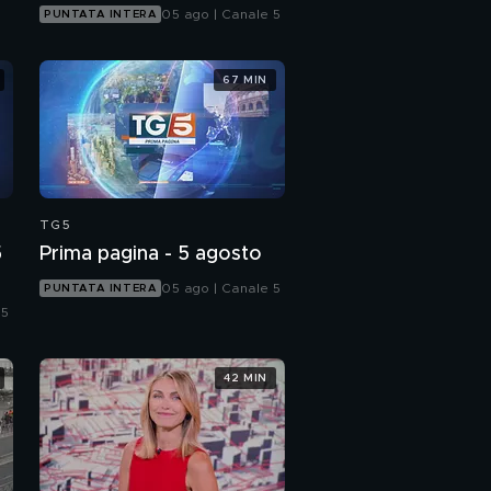
05 ago | Canale 5
PUNTATA INTERA
67 MIN
TG5
5
Prima pagina - 5 agosto
05 ago | Canale 5
PUNTATA INTERA
 5
42 MIN