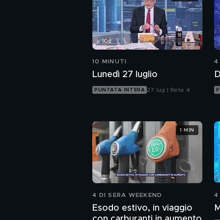
10 MINUTI
4
Lunedì 27 luglio
D
27 lug | Rete 4
PUNTATA INTERA
P
1 MIN
4 DI SERA WEEKEND
4
Esodo estivo, in viaggio
M
con carburanti in aumento