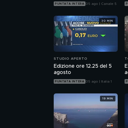
05 ago | Canale 5
PUNTATA INTERA
P
30 MIN
STUDIO APERTO
T
Edizione ore 12.25 del 5
E
agosto
a
05 ago | Italia 1
PUNTATA INTERA
P
19 MIN