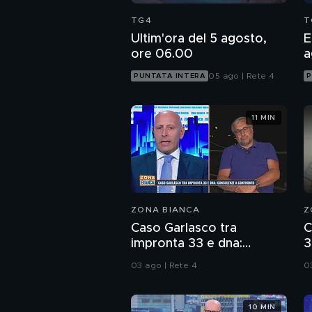
TG4
T
Ultim'ora del 5 agosto,
E
ore 06.00
a
05 ago | Rete 4
PUNTATA INTERA
P
11 MIN
ZONA BIANCA
Z
Caso Garlasco tra
C
impronta 33 e dna:
3
consulenze a confronto
d
03 ago | Rete 4
0
10 MIN