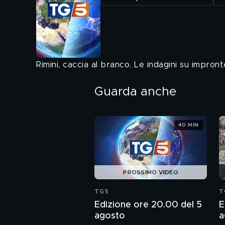
Rimini, caccia al branco. Le indagini su impront
Guarda anche
40 MIN
PROSSIMO VIDEO
TG5
T
Edizione ore 20.00 del 5
E
agosto
a