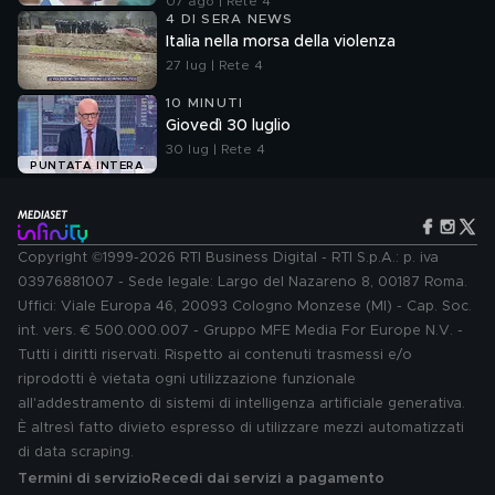
07 ago | Rete 4
4 DI SERA NEWS
Italia nella morsa della violenza
27 lug | Rete 4
10 MINUTI
Giovedì 30 luglio
30 lug | Rete 4
PUNTATA INTERA
Copyright ©1999-2026 RTI Business Digital - RTI S.p.A.: p. iva
03976881007 - Sede legale: Largo del Nazareno 8, 00187 Roma.
Uffici: Viale Europa 46, 20093 Cologno Monzese (MI) - Cap. Soc.
int. vers. € 500.000.007 - Gruppo MFE Media For Europe N.V. -
Tutti i diritti riservati. Rispetto ai contenuti trasmessi e/o
riprodotti è vietata ogni utilizzazione funzionale
all'addestramento di sistemi di intelligenza artificiale generativa.
È altresì fatto divieto espresso di utilizzare mezzi automatizzati
di data scraping.
Termini di servizio
Recedi dai servizi a pagamento