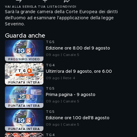
VAI ALLA SERIE
LA TUA LISTA
CONDIVIDI
Sarà la grande camera della Corte Europea dei diritti
dell'uomo ad esaminare l'appplicazione della legge
Severino.
Guarda anche
TG5
Edizione ore 8.00 del 9 agosto
09 ago | Canale 5
PROSSIMO VIDEO
TG4
Ultim'ora del 9 agosto, ore 6.00
09 ago | Rete 4
PUNTATA INTERA
TG5
Prima pagina - 9 agosto
09 ago | Canale 5
PUNTATA INTERA
TG5
Edizione ore 1.00 dell'8 agosto
09 ago | Canale 5
PUNTATA INTERA
TG4