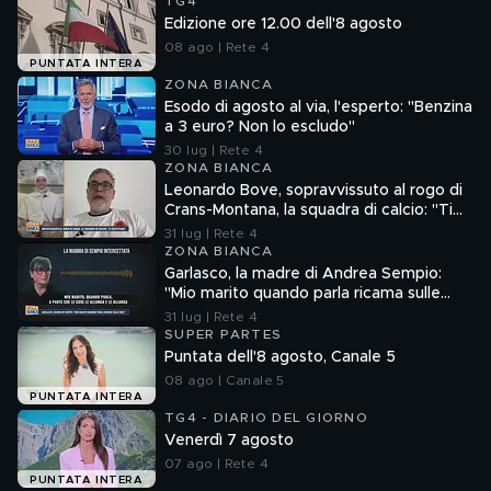
TG4
Edizione ore 12.00 dell'8 agosto
08 ago | Rete 4
PUNTATA INTERA
ZONA BIANCA
Esodo di agosto al via, l'esperto: "Benzina
a 3 euro? Non lo escludo"
30 lug | Rete 4
ZONA BIANCA
Leonardo Bove, sopravvissuto al rogo di
Crans-Montana, la squadra di calcio: "Ti
aspettiamo"
31 lug | Rete 4
ZONA BIANCA
Garlasco, la madre di Andrea Sempio:
"Mio marito quando parla ricama sulle
cose"
31 lug | Rete 4
SUPER PARTES
Puntata dell'8 agosto, Canale 5
08 ago | Canale 5
PUNTATA INTERA
TG4 - DIARIO DEL GIORNO
Venerdì 7 agosto
07 ago | Rete 4
PUNTATA INTERA