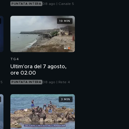
08 ago | Canale 5
PUNTATA INTERA
19 MIN
TG4
Ultim'ora del 7 agosto,
ore 02.00
 5
08 ago | Rete 4
PUNTATA INTERA
3 MIN