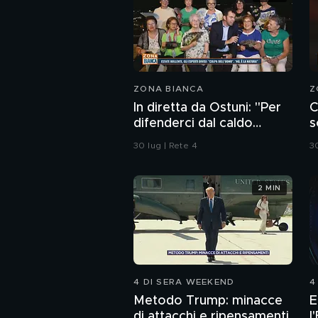
ZONA BIANCA
Z
In diretta da Ostuni: "Per
C
difenderci dal caldo
s
abbiamo solo i ventagli"
C
30 lug | Rete 4
30
2 MIN
4 DI SERA WEEKEND
4
Metodo Trump: minacce
E
di attacchi e ripensamenti
l