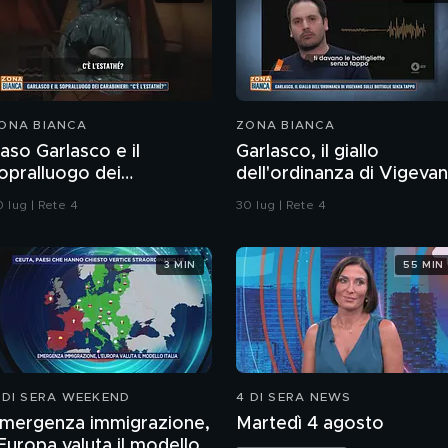
ONA BIANCA
ZONA BIANCA
aso Garlasco e il
Garlasco, il giallo
opralluogo dei
dell'ordinanza di Vigeva
arabinieri
sulle bottiglie senza
 lug | Rete 4
30 lug | Rete 4
tappo
3 MIN
55 MIN
 DI SERA WEEKEND
4 DI SERA NEWS
mergenza immigrazione,
Martedì 4 agosto
'Europa valuta il modello