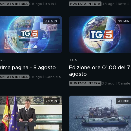
08 ago | Italia 1
08 ago | Rete 4
UNTATA INTERA
PUNTATA INTERA
69 MIN
35 MIN
G5
TG5
rima pagina - 8 agosto
Edizione ore 01.00 del 7
agosto
08 ago | Canale 5
UNTATA INTERA
08 ago | Canale
PUNTATA INTERA
34 MIN
24 MIN