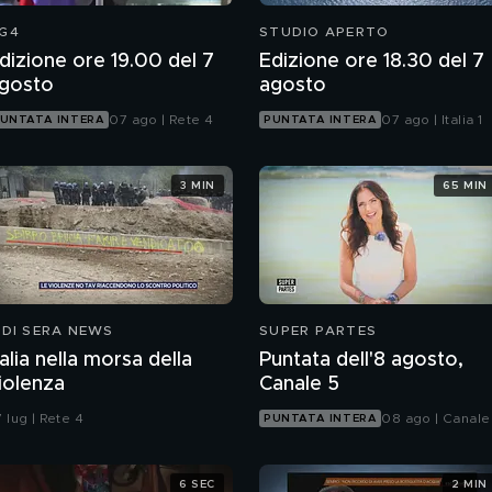
G4
STUDIO APERTO
dizione ore 19.00 del 7
Edizione ore 18.30 del 7
gosto
agosto
07 ago | Rete 4
07 ago | Italia 1
UNTATA INTERA
PUNTATA INTERA
3 MIN
65 MIN
 DI SERA NEWS
SUPER PARTES
talia nella morsa della
Puntata dell'8 agosto,
iolenza
Canale 5
 lug | Rete 4
08 ago | Canale
PUNTATA INTERA
6 SEC
2 MIN