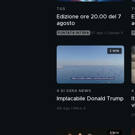
TG5
T
Edizione ore 20.00 del 7
E
agosto
a
07 ago | Canale 5
PUNTATA INTERA
P
3 MIN
4 DI SERA NEWS
4
Implacabile Donald Trump
I
v
06 ago | Rete 4
27
3 MIN