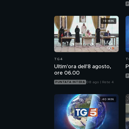
P
19 MIN
TG4
T
Ultim'ora dell'8 agosto,
P
ore 06.00
P
08 ago | Rete 4
PUNTATA INTERA
40 MIN