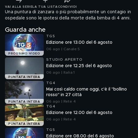
VAI ALLA SERIE
LA TUA LISTA
CONDIVIDI
Una puntura di zanzara o più probabilmente un contagio in
ospedale sono le ipotesi della morte della bimba di 4 anni.
Guarda anche
TG5
Edizione ore 13.00 del 6 agosto
06 ago | Canale 5
PROSSIMO VIDEO
STUDIO APERTO
Edizione ore 12.25 del 6 agosto
06 ago | Italia 1
PUNTATA INTERA
TG4
Mai così caldo come oggi, c'è il "bollino
rosso" in 27 città
06 ago | Rete 4
PUNTATA INTERA
TG4
Edizione ore 12.00 del 6 agosto
06 ago | Rete 4
PUNTATA INTERA
TG5
Edizione ore 08.00 del 6 agosto