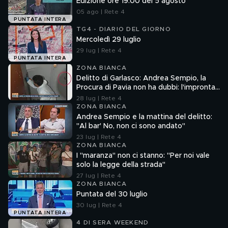
Edizione ore 19.00 del 5 agosto
05 ago | Rete 4
PUNTATA INTERA
TG4 - DIARIO DEL GIORNO
Mercoledì 29 luglio
29 lug | Rete 4
PUNTATA INTERA
ZONA BIANCA
Delitto di Garlasco: Andrea Sempio, la
Procura di Pavia non ha dubbi: l'impronta
33 è la pistola fumante
28 lug | Rete 4
ZONA BIANCA
Andrea Sempio e la mattina del delitto:
"Al bar' No, non ci sono andato"
23 lug | Rete 4
ZONA BIANCA
I "maranza" non ci stanno: "Per noi vale
solo la legge della strada"
27 lug | Rete 4
ZONA BIANCA
Puntata del 30 luglio
30 lug | Rete 4
PUNTATA INTERA
4 DI SERA WEEKEND