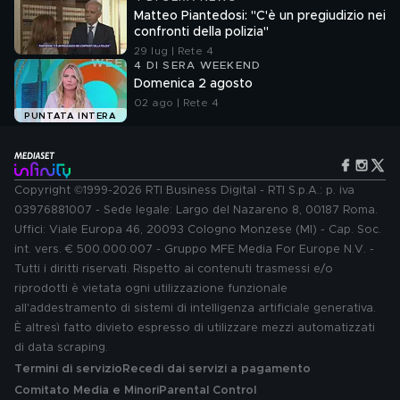
Matteo Piantedosi: "C'è un pregiudizio nei
confronti della polizia"
29 lug | Rete 4
4 DI SERA WEEKEND
Domenica 2 agosto
02 ago | Rete 4
PUNTATA INTERA
Copyright ©1999-2026 RTI Business Digital - RTI S.p.A.: p. iva
03976881007 - Sede legale: Largo del Nazareno 8, 00187 Roma.
Uffici: Viale Europa 46, 20093 Cologno Monzese (MI) - Cap. Soc.
int. vers. € 500.000.007 - Gruppo MFE Media For Europe N.V. -
Tutti i diritti riservati. Rispetto ai contenuti trasmessi e/o
riprodotti è vietata ogni utilizzazione funzionale
all'addestramento di sistemi di intelligenza artificiale generativa.
È altresì fatto divieto espresso di utilizzare mezzi automatizzati
di data scraping.
Termini di servizio
Recedi dai servizi a pagamento
Comitato Media e Minori
Parental Control