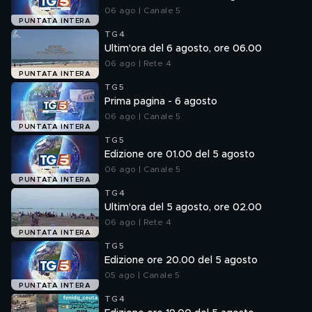
06 ago | Canale 5
PUNTATA INTERA
TG4
Ultim'ora del 6 agosto, ore 06.00
06 ago | Rete 4
PUNTATA INTERA
TG5
Prima pagina - 6 agosto
06 ago | Canale 5
PUNTATA INTERA
TG5
Edizione ore 01.00 del 5 agosto
06 ago | Canale 5
PUNTATA INTERA
TG4
Ultim'ora del 5 agosto, ore 02.00
06 ago | Rete 4
PUNTATA INTERA
TG5
Edizione ore 20.00 del 5 agosto
05 ago | Canale 5
PUNTATA INTERA
TG4