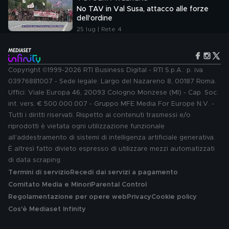
No TAV in Val Susa, attacco alle forze
dell'ordine
25 lug | Rete 4
Copyright ©1999-2026 RTI Business Digital - RTI S.p.A.: p. iva
03976881007 - Sede legale: Largo del Nazareno 8, 00187 Roma.
Uffici: Viale Europa 46, 20093 Cologno Monzese (MI) - Cap. Soc.
int. vers. € 500.000.007 - Gruppo MFE Media For Europe N.V. -
Tutti i diritti riservati. Rispetto ai contenuti trasmessi e/o
riprodotti è vietata ogni utilizzazione funzionale
all'addestramento di sistemi di intelligenza artificiale generativa.
È altresì fatto divieto espresso di utilizzare mezzi automatizzati
di data scraping.
Termini di servizio
Recedi dai servizi a pagamento
Comitato Media e Minori
Parental Control
Regolamentazione per opere web
Privacy
Cookie policy
Cos'è Mediaset Infinity