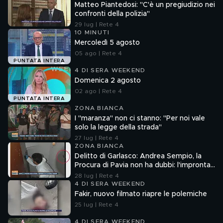
Matteo Piantedosi: "C'è un pregiudizio nei
confronti della polizia"
29 lug | Rete 4
10 MINUTI
Mercoledì 5 agosto
05 ago | Rete 4
PUNTATA INTERA
4 DI SERA WEEKEND
Domenica 2 agosto
02 ago | Rete 4
PUNTATA INTERA
ZONA BIANCA
I "maranza" non ci stanno: "Per noi vale
solo la legge della strada"
27 lug | Rete 4
ZONA BIANCA
Delitto di Garlasco: Andrea Sempio, la
Procura di Pavia non ha dubbi: l'impronta
33 è la pistola fumante
28 lug | Rete 4
4 DI SERA WEEKEND
Fakir, nuovo filmato riapre le polemiche
25 lug | Rete 4
4 DI SERA WEEKEND