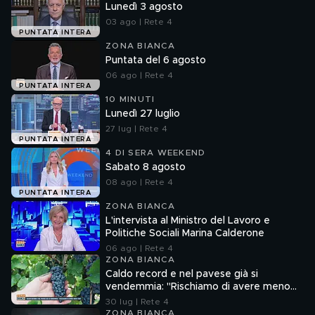
Lunedì 3 agosto
03 ago | Rete 4
PUNTATA INTERA
ZONA BIANCA
Puntata del 6 agosto
06 ago | Rete 4
PUNTATA INTERA
10 MINUTI
Lunedì 27 luglio
27 lug | Rete 4
PUNTATA INTERA
4 DI SERA WEEKEND
Sabato 8 agosto
08 ago | Rete 4
PUNTATA INTERA
ZONA BIANCA
L'intervista al Ministro del Lavoro e
Politiche Sociali Marina Calderone
06 ago | Rete 4
ZONA BIANCA
Caldo record e nel pavese già si
vendemmia: "Rischiamo di avere meno
vino"
30 lug | Rete 4
ZONA BIANCA