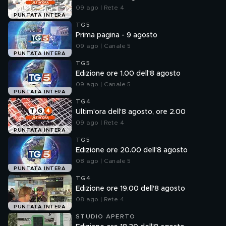
09 ago | Rete 4
PUNTATA INTERA
TG5
Prima pagina - 9 agosto
09 ago | Canale 5
PUNTATA INTERA
TG5
Edizione ore 1.00 dell'8 agosto
09 ago | Canale 5
PUNTATA INTERA
TG4
Ultim'ora dell'8 agosto, ore 2.00
09 ago | Rete 4
PUNTATA INTERA
TG5
Edizione ore 20.00 dell'8 agosto
08 ago | Canale 5
PUNTATA INTERA
TG4
Edizione ore 19.00 dell'8 agosto
08 ago | Rete 4
PUNTATA INTERA
STUDIO APERTO