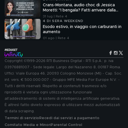
Crans-Montana, audio choc di Jessica
Moretti: "I bengala? Fatti arrivare dalla
Francia"
31 lug | Rete 4
4 DI SERA WEEKEND
Esodo estivo, in viaggio con carburanti in
aumento
01 ago | Rete 4
Copyright ©1999-2026 RTI Business Digital - RTI S.p.A.: p. iva
03976881007 - Sede legale: Largo del Nazareno 8, 00187 Roma.
Uffici: Viale Europa 46, 20093 Cologno Monzese (MI) - Cap. Soc.
int. vers. € 500.000.007 - Gruppo MFE Media For Europe N.V. -
Tutti i diritti riservati. Rispetto ai contenuti trasmessi e/o
riprodotti è vietata ogni utilizzazione funzionale
all'addestramento di sistemi di intelligenza artificiale generativa.
È altresì fatto divieto espresso di utilizzare mezzi automatizzati
di data scraping.
Termini di servizio
Recedi dai servizi a pagamento
Comitato Media e Minori
Parental Control