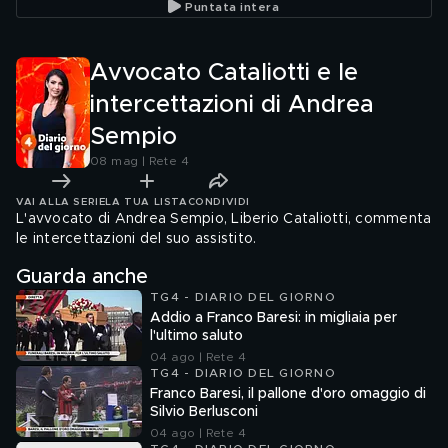
Puntata intera
Avvocato Cataliotti e le
intercettazioni di Andrea
Sempio
08 mag | Rete 4
VAI ALLA SERIE
LA TUA LISTA
CONDIVIDI
L'avvocato di Andrea Sempio, Liberio Cataliotti, commenta
le intercettazioni del suo assistito.
Guarda anche
TG4 - DIARIO DEL GIORNO
Addio a Franco Baresi: in migliaia per
l'ultimo saluto
04 ago | Rete 4
TG4 - DIARIO DEL GIORNO
Franco Baresi, il pallone d'oro omaggio di
Silvio Berlusconi
04 ago | Rete 4