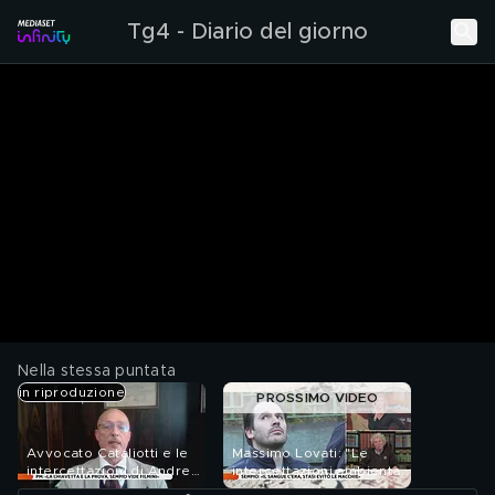
Tg4 - Diario del giorno
Nella stessa puntata
in riproduzione
PROSSIMO VIDEO
Avvocato Cataliotti e le
Massimo Lovati: "Le
intercettazioni di Andrea
intercettazioni ambientali
Sempio
vanno periziate"