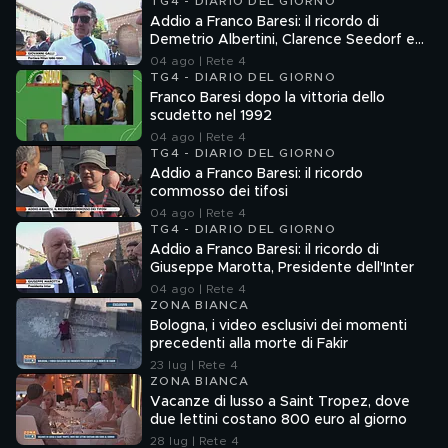
TG4 - DIARIO DEL GIORNO
Addio a Franco Baresi: il ricordo di
Demetrio Albertini, Clarence Seedorf e
Giovanni Galli
04 ago | Rete 4
TG4 - DIARIO DEL GIORNO
Franco Baresi dopo la vittoria dello
scudetto nel 1992
04 ago | Rete 4
TG4 - DIARIO DEL GIORNO
Addio a Franco Baresi: il ricordo
commosso dei tifosi
04 ago | Rete 4
TG4 - DIARIO DEL GIORNO
Addio a Franco Baresi: il ricordo di
Giuseppe Marotta, Presidente dell'Inter
04 ago | Rete 4
ZONA BIANCA
Bologna, i video esclusivi dei momenti
precedenti alla morte di Fakir
23 lug | Rete 4
ZONA BIANCA
Vacanze di lusso a Saint Tropez, dove
due lettini costano 800 euro al giorno
28 lug | Rete 4