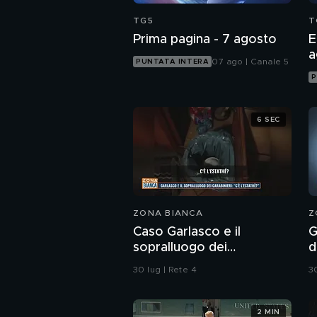
TG5
T
Prima pagina - 7 agosto
E
a
07 ago | Canale 5
PUNTATA INTERA
P
6 SEC
ZONA BIANCA
Z
Caso Garlasco e il
G
sopralluogo dei
d
Carabinieri
s
30 lug | Rete 4
30
t
2 MIN