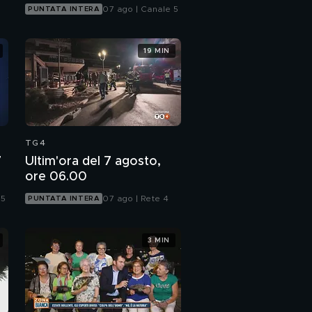
07 ago | Canale 5
PUNTATA INTERA
19 MIN
TG4
7
Ultim'ora del 7 agosto,
ore 06.00
 5
07 ago | Rete 4
PUNTATA INTERA
3 MIN