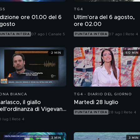
G5
TG4
dizione ore 01.00 del 6
Ultim'ora del 6 agosto,
gosto
ore 02.00
07 ago | Canale 5
07 ago | Rete 4
UNTATA INTERA
PUNTATA INTERA
2 MIN
50 MIN
ONA BIANCA
TG4 - DIARIO DEL GIORNO
arlasco, il giallo
Martedì 28 luglio
ell'ordinanza di Vigevano
28 lug | Rete 4
PUNTATA INTERA
ulle bottiglie senza
 lug | Rete 4
appo
3 MIN
3 MIN