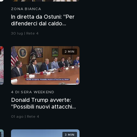
ZONA BIANCA
In diretta da Ostuni: "Per
difenderci dal caldo
abbiamo solo i ventagli"
30 lug | Rete 4
2 MIN
4 DI SERA WEEKEND
Donald Trump avverte:
"Possibili nuovi attacchi
all'Iran"
01 ago | Rete 4
3 MIN