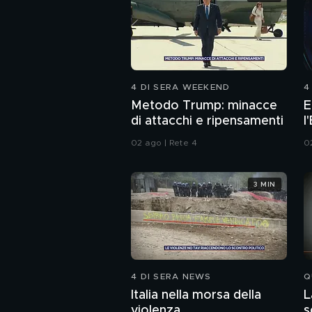
4 DI SERA WEEKEND
4
Metodo Trump: minacce
E
di attacchi e ripensamenti
l
I
02 ago | Rete 4
0
3 MIN
4 DI SERA NEWS
Q
Italia nella morsa della
L
violenza
s