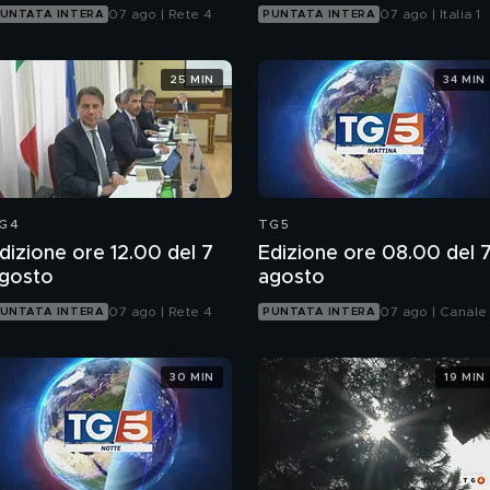
07 ago | Rete 4
07 ago | Italia 1
UNTATA INTERA
PUNTATA INTERA
25 MIN
34 MIN
G4
TG5
dizione ore 12.00 del 7
Edizione ore 08.00 del 
gosto
agosto
07 ago | Rete 4
07 ago | Canale
UNTATA INTERA
PUNTATA INTERA
30 MIN
19 MIN