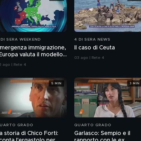
 DI SERA WEEKEND
4 DI SERA NEWS
mergenza immigrazione,
Il caso di Ceuta
'Europa valuta il modello
03 ago | Rete 4
talia
2 ago | Rete 4
5 MIN
3 MIN
UARTO GRADO
QUARTO GRADO
a storia di Chico Forti:
Garlasco: Sempio e il
conta l'ergastolo per
rapporto con le ex