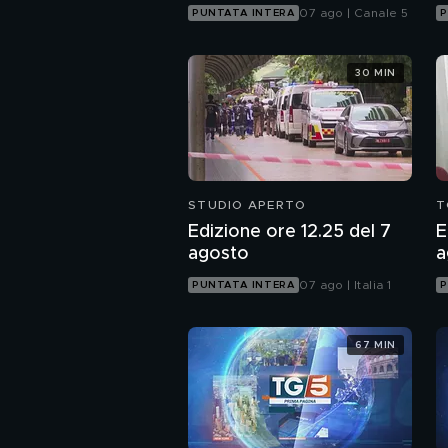
07 ago | Canale 5
PUNTATA INTERA
P
30 MIN
STUDIO APERTO
T
Edizione ore 12.25 del 7
E
agosto
a
07 ago | Italia 1
PUNTATA INTERA
P
67 MIN