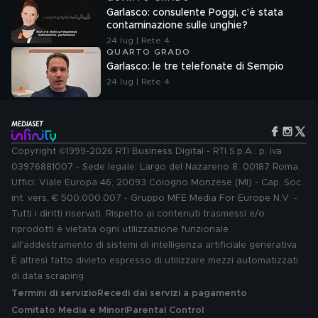
Garlasco: consulente Poggi, c'è stata
contaminazione sulle unghie?
24 lug | Rete 4
QUARTO GRADO
Garlasco: le tre telefonate di Sempio
24 lug | Rete 4
Copyright ©1999-2026 RTI Business Digital - RTI S.p.A.: p. iva
03976881007 - Sede legale: Largo del Nazareno 8, 00187 Roma.
Uffici: Viale Europa 46, 20093 Cologno Monzese (MI) - Cap. Soc.
int. vers. € 500.000.007 - Gruppo MFE Media For Europe N.V. -
Tutti i diritti riservati. Rispetto ai contenuti trasmessi e/o
riprodotti è vietata ogni utilizzazione funzionale
all'addestramento di sistemi di intelligenza artificiale generativa.
È altresì fatto divieto espresso di utilizzare mezzi automatizzati
di data scraping.
Termini di servizio
Recedi dai servizi a pagamento
Comitato Media e Minori
Parental Control