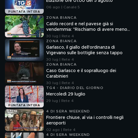
Edizione ore 01.00 del 5 agosto
06 ago | Canale 5
PUNTATA INTERA
ZONA BIANCA
Caldo record e nel pavese già si
vendemmia: "Rischiamo di avere meno
vino"
30 lug | Rete 4
ZONA BIANCA
Garlasco, il giallo dell'ordinanza di
Vigevano sulle bottiglie senza tappo
30 lug | Rete 4
ZONA BIANCA
Caso Garlasco e il sopralluogo dei
Carabinieri
30 lug | Rete 4
TG4 - DIARIO DEL GIORNO
Mercoledì 29 luglio
29 lug | Rete 4
PUNTATA INTERA
4 DI SERA WEEKEND
Frontiere chiuse, al via i controlli negli
aeroporti
02 ago | Rete 4
4 DI SERA WEEKEND