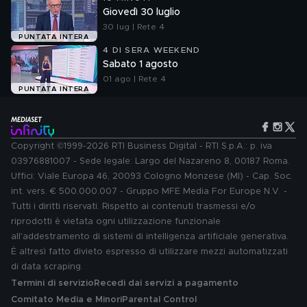
Giovedì 30 luglio
30 lug | Rete 4
PUNTATA INTERA
4 DI SERA WEEKEND
Sabato 1 agosto
01 ago | Rete 4
PUNTATA INTERA
Copyright ©1999-2026 RTI Business Digital - RTI S.p.A.: p. iva
03976881007 - Sede legale: Largo del Nazareno 8, 00187 Roma.
Uffici: Viale Europa 46, 20093 Cologno Monzese (MI) - Cap. Soc.
int. vers. € 500.000.007 - Gruppo MFE Media For Europe N.V. -
Tutti i diritti riservati. Rispetto ai contenuti trasmessi e/o
riprodotti è vietata ogni utilizzazione funzionale
all'addestramento di sistemi di intelligenza artificiale generativa.
È altresì fatto divieto espresso di utilizzare mezzi automatizzati
di data scraping.
Termini di servizio
Recedi dai servizi a pagamento
Comitato Media e Minori
Parental Control