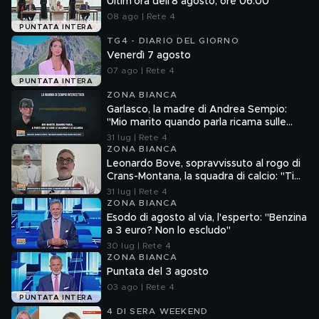
Ultim'ora dell'8 agosto, ore 06.00
08 ago | Rete 4
PUNTATA INTERA
TG4 - DIARIO DEL GIORNO
Venerdì 7 agosto
07 ago | Rete 4
PUNTATA INTERA
ZONA BIANCA
Garlasco, la madre di Andrea Sempio:
"Mio marito quando parla ricama sulle
cose"
31 lug | Rete 4
ZONA BIANCA
Leonardo Bove, sopravvissuto al rogo di
Crans-Montana, la squadra di calcio: "Ti
aspettiamo"
31 lug | Rete 4
ZONA BIANCA
Esodo di agosto al via, l'esperto: "Benzina
a 3 euro? Non lo escludo"
30 lug | Rete 4
ZONA BIANCA
Puntata del 3 agosto
03 ago | Rete 4
PUNTATA INTERA
4 DI SERA WEEKEND