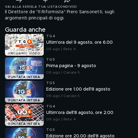
VAI ALLA SERIE
LA TUA LISTA
CONDIVIDI
Il Direttore de "Il Riformista" Piero Sansonetti, sugli
argomenti principali di oggi.
Guarda anche
TG4
Ultim'ora del 9 agosto, ore 6.00
09 ago | Rete 4
PROSSIMO VIDEO
TG5
Prima pagina - 9 agosto
09 ago | Canale 5
PUNTATA INTERA
TG5
Edizione ore 1.00 dell'8 agosto
09 ago | Canale 5
PUNTATA INTERA
TG4
Ultim'ora dell'8 agosto, ore 2.00
09 ago | Rete 4
PUNTATA INTERA
TG5
Edizione ore 20.00 dell'8 agosto