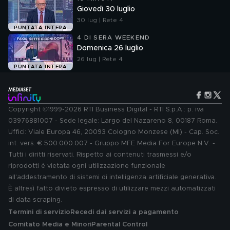
Giovedì 30 luglio
30 lug | Rete 4
PUNTATA INTERA
4 DI SERA WEEKEND
Domenica 26 luglio
26 lug | Rete 4
PUNTATA INTERA
Copyright ©1999-2026 RTI Business Digital - RTI S.p.A.: p. iva
03976881007 - Sede legale: Largo del Nazareno 8, 00187 Roma.
Uffici: Viale Europa 46, 20093 Cologno Monzese (MI) - Cap. Soc.
int. vers. € 500.000.007 - Gruppo MFE Media For Europe N.V. -
Tutti i diritti riservati. Rispetto ai contenuti trasmessi e/o
riprodotti è vietata ogni utilizzazione funzionale
all'addestramento di sistemi di intelligenza artificiale generativa.
È altresì fatto divieto espresso di utilizzare mezzi automatizzati
di data scraping.
Termini di servizio
Recedi dai servizi a pagamento
Comitato Media e Minori
Parental Control