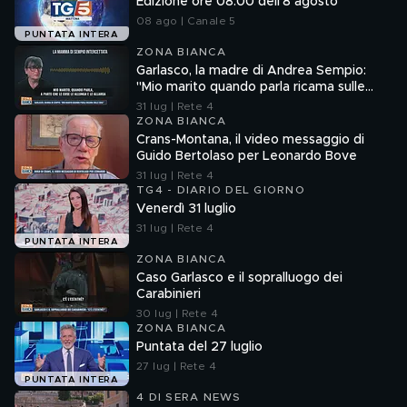
Edizione ore 08.00 dell'8 agosto
08 ago | Canale 5
PUNTATA INTERA
ZONA BIANCA
Garlasco, la madre di Andrea Sempio:
"Mio marito quando parla ricama sulle
cose"
31 lug | Rete 4
ZONA BIANCA
Crans-Montana, il video messaggio di
Guido Bertolaso per Leonardo Bove
31 lug | Rete 4
TG4 - DIARIO DEL GIORNO
Venerdì 31 luglio
31 lug | Rete 4
PUNTATA INTERA
ZONA BIANCA
Caso Garlasco e il sopralluogo dei
Carabinieri
30 lug | Rete 4
ZONA BIANCA
Puntata del 27 luglio
27 lug | Rete 4
PUNTATA INTERA
4 DI SERA NEWS