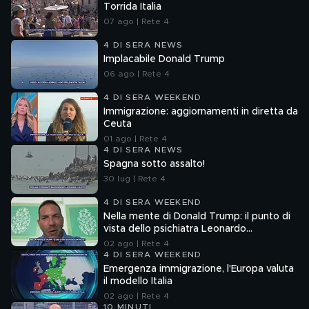
Torrida Italia
07 ago | Rete 4
4 DI SERA NEWS
Implacabile Donald Trump
06 ago | Rete 4
4 DI SERA WEEKEND
Immigrazione: aggiornamenti in diretta da
Ceuta
01 ago | Rete 4
4 DI SERA NEWS
Spagna sotto assalto!
30 lug | Rete 4
4 DI SERA WEEKEND
Nella mente di Donald Trump: il punto di
vista dello psichiatra Leonardo
Mendolicchio
02 ago | Rete 4
4 DI SERA WEEKEND
Emergenza immigrazione, l'Europa valuta
il modello Italia
02 ago | Rete 4
10 MINUTI