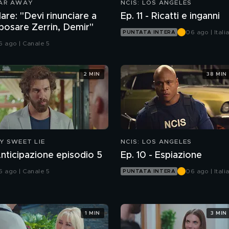
AR AWAY
NCIS: LOS ANGELES
are: "Devi rinunciare a
Ep. 11 - Ricatti e inganni
posare Zerrin, Demir"
06 ago | Italia
PUNTATA INTERA
6 ago | Canale 5
2 MIN
38 MIN
Y SWEET LIE
NCIS: LOS ANGELES
nticipazione episodio 5
Ep. 10 - Espiazione
6 ago | Canale 5
06 ago | Italia
PUNTATA INTERA
1 MIN
3 MIN