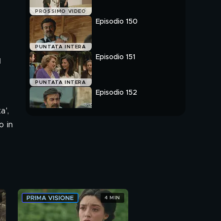
PROSSIMO VIDEO
Episodio 150
PUNTATA INTERA
Episodio 151
l
PUNTATA INTERA
Episodio 152
a',
PUNTATA INTERA
o in
4 MIN