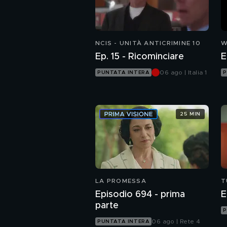
NCIS - UNITÀ ANTICRIMINE 10
W
Ep. 15 - Ricominciare
06 ago | Italia 1
PUNTATA INTERA
P
25 MIN
LA PROMESSA
T
Episodio 694 - prima
E
parte
P
06 ago | Rete 4
PUNTATA INTERA