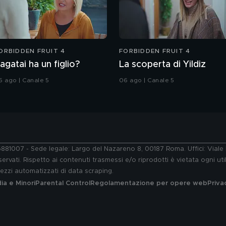
ORBIDDEN FRUIT 4
FORBIDDEN FRUIT 4
agatai ha un figlio?
La scoperta di Yildiz
6 ago | Canale 5
06 ago | Canale 5
76881007 - Sede legale: Largo del Nazareno 8, 00187 Roma. Uffici: Vial
ervati. Rispetto ai contenuti trasmessi e/o riprodotti è vietata ogni uti
 mezzi automatizzati di data scraping.
a e Minori
Parental Control
Regolamentazione per opere web
Priva