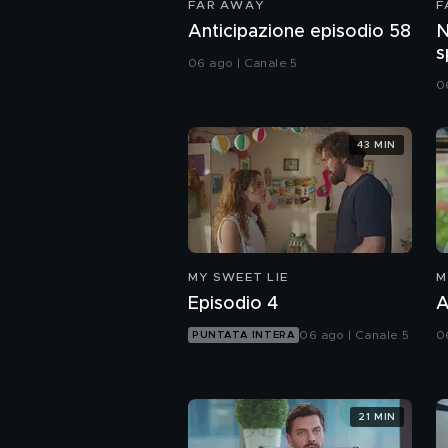
FAR AWAY
F
Anticipazione episodio 58
N
s
06 ago | Canale 5
0
43 MIN
MY SWEET LIE
M
Episodio 4
A
06 ago | Canale 5
0
PUNTATA INTERA
21 MIN