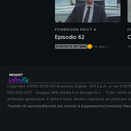
FORBIDDEN FRUIT 4
F
Episodio 62
C
06 ago |
0
PUNTATA INTERA
Canale 5
Copyright ©1999-2026 RTI Business Digital - RTI S.p.A.: p. iva 039
500.000.007 - Gruppo MFE Media For Europe N.V. - Tutti i diritti ris
artificiale generativa. È altresì fatto divieto espresso di utilizzare
Termini di servizio
Recedi dai servizi a pagamento
Comitato Medi