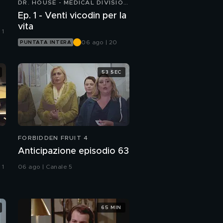
DR. HOUSE - MEDICAL DIVISION
8
Ep. 1 - Venti vicodin per la
vita
 1
06 ago | 20
PUNTATA INTERA
53 SEC
FORBIDDEN FRUIT 4
Anticipazione episodio 63
 1
06 ago | Canale 5
65 MIN