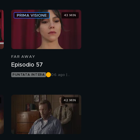
43 MIN
FAR AWAY
Episodio 57
06 ago |
PUNTATA INTERA
Canale 5
42 MIN