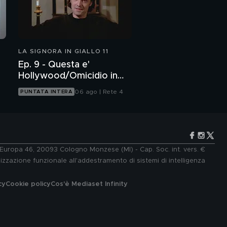
LA SIGNORA IN GIALLO 11
Ep. 9 - Questa e'
Hollywood/Omicidio in
passerella - I parte
06 ago | Rete 4
PUNTATA INTERA
e Europa 46, 20093 Cologno Monzese (MI) - Cap. Soc. int. vers. €
lizzazione funzionale all'addestramento di sistemi di intelligenza
cy
Cookie policy
Cos'è Mediaset Infinity