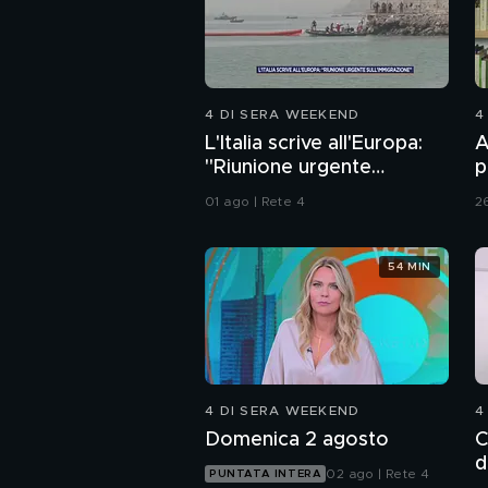
4 DI SERA WEEKEND
4
L'Italia scrive all'Europa:
A
"Riunione urgente
p
sull'immigrazione"
l
01 ago | Rete 4
26
54 MIN
4 DI SERA WEEKEND
4
Domenica 2 agosto
C
d
02 ago | Rete 4
PUNTATA INTERA