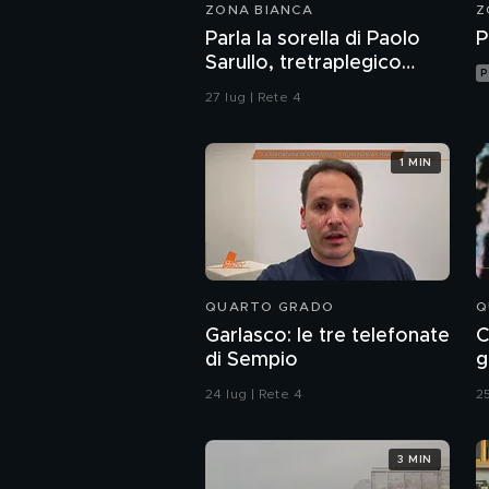
ZONA BIANCA
Z
Parla la sorella di Paolo
P
Sarullo, tretraplegico
P
dopo l'aggressione di una
27 lug | Rete 4
baby gang
1 MIN
QUARTO GRADO
Q
Garlasco: le tre telefonate
C
di Sempio
g
24 lug | Rete 4
25
3 MIN