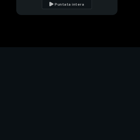
potenza esagerata
Puntata intera
Nuova Aston Martin
Vantage
Aptera, l'auto elettrica
a energia solare
Extreme E, spettacolo
in Arabia
Sfida adrenalinica nel
Dark Canyon
E1 Series show a
Jeddah
Dacia, obiettivo Dakar