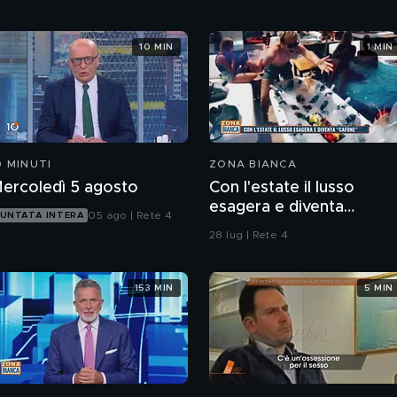
10 MIN
1 MIN
0 MINUTI
ZONA BIANCA
ercoledì 5 agosto
Con l'estate il lusso
esagera e diventa
05 ago | Rete 4
UNTATA INTERA
"cafone"
28 lug | Rete 4
153 MIN
5 MIN