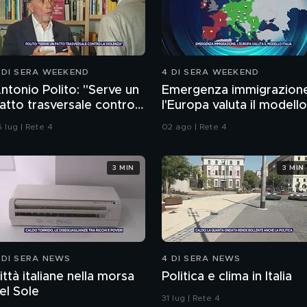
 DI SERA WEEKEND
4 DI SERA WEEKEND
ntonio Polito: "Serve un
Emergenza immigrazion
atto trasversale contro
l'Europa valuta il modello
a violenza"
Italia
 lug | Rete 4
02 ago | Rete 4
3 MIN
3 MIN
 DI SERA NEWS
4 DI SERA NEWS
ittà italiane nella morsa
Politica e clima in Italia
el Sole
31 lug | Rete 4