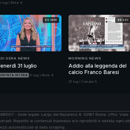
 lug | Rete 4
55 MIN
44 SEC
 DI SERA NEWS
MORNING NEWS
enerdì 31 luglio
Addio alla leggenda del
calcio Franco Baresi
31 lug | Rete 4
UNTATA INTERA
31 lug | Canale 5
76881007 - Sede legale: Largo del Nazareno 8, 00187 Roma. Uffici: Vial
ervati. Rispetto ai contenuti trasmessi e/o riprodotti è vietata ogni uti
 mezzi automatizzati di data scraping.