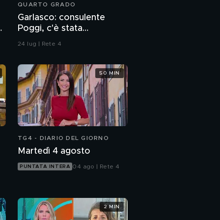
QUARTO GRADO
Garlasco: consulente
o
Poggi, c'è stata
contaminazione sulle
24 lug | Rete 4
unghie?
50 MIN
TG4 - DIARIO DEL GIORNO
Martedì 4 agosto
04 ago | Rete 4
PUNTATA INTERA
2 MIN