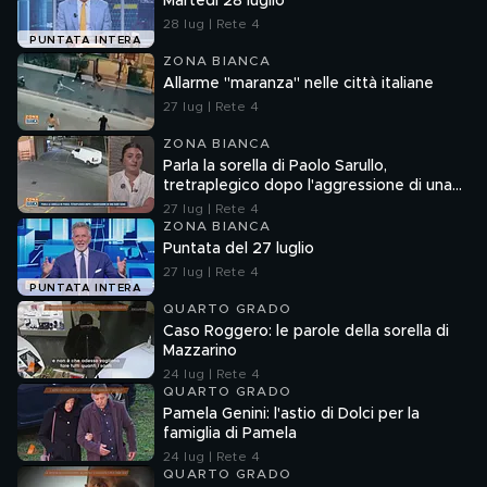
Martedì 28 luglio
28 lug | Rete 4
PUNTATA INTERA
ZONA BIANCA
Allarme "maranza" nelle città italiane
27 lug | Rete 4
ZONA BIANCA
Parla la sorella di Paolo Sarullo,
tretraplegico dopo l'aggressione di una
baby gang
27 lug | Rete 4
ZONA BIANCA
Puntata del 27 luglio
27 lug | Rete 4
PUNTATA INTERA
QUARTO GRADO
Caso Roggero: le parole della sorella di
Mazzarino
24 lug | Rete 4
QUARTO GRADO
Pamela Genini: l'astio di Dolci per la
famiglia di Pamela
24 lug | Rete 4
QUARTO GRADO