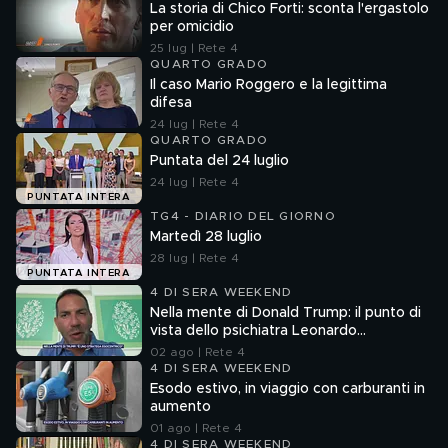
La storia di Chico Forti: sconta l'ergastolo
per omicidio
25 lug | Rete 4
QUARTO GRADO
Il caso Mario Roggero e la legittima
difesa
24 lug | Rete 4
QUARTO GRADO
Puntata del 24 luglio
24 lug | Rete 4
PUNTATA INTERA
TG4 - DIARIO DEL GIORNO
Martedì 28 luglio
28 lug | Rete 4
PUNTATA INTERA
4 DI SERA WEEKEND
Nella mente di Donald Trump: il punto di
vista dello psichiatra Leonardo
Mendolicchio
02 ago | Rete 4
4 DI SERA WEEKEND
Esodo estivo, in viaggio con carburanti in
aumento
01 ago | Rete 4
4 DI SERA WEEKEND