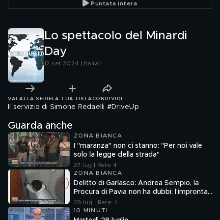
Puntata intera
Lo spettacolo del Minardi
Day
12 set 2024 | Italia 1
VAI ALLA SERIE
LA TUA LISTA
CONDIVIDI
Il servizio di Simone Redaelli #DriveUp
Guarda anche
ZONA BIANCA
I "maranza" non ci stanno: "Per noi vale
solo la legge della strada"
27 lug | Rete 4
ZONA BIANCA
Delitto di Garlasco: Andrea Sempio, la
Procura di Pavia non ha dubbi: l'impronta
33 è la pistola fumante
28 lug | Rete 4
10 MINUTI