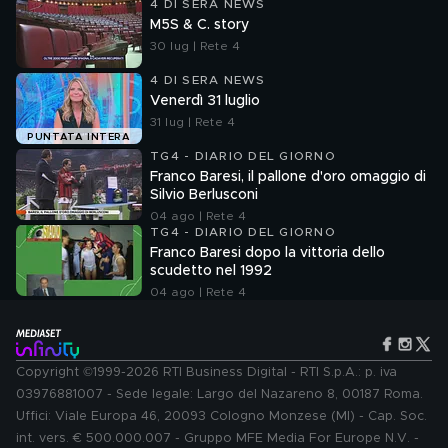
4 DI SERA NEWS
M5S & C. story
30 lug | Rete 4
4 DI SERA NEWS
Venerdì 31 luglio
31 lug | Rete 4
PUNTATA INTERA
TG4 - DIARIO DEL GIORNO
Franco Baresi, il pallone d'oro omaggio di
Silvio Berlusconi
04 ago | Rete 4
TG4 - DIARIO DEL GIORNO
Franco Baresi dopo la vittoria dello
scudetto nel 1992
04 ago | Rete 4
Copyright ©1999-2026 RTI Business Digital - RTI S.p.A.: p. iva
03976881007 - Sede legale: Largo del Nazareno 8, 00187 Roma.
Uffici: Viale Europa 46, 20093 Cologno Monzese (MI) - Cap. Soc.
int. vers. € 500.000.007 - Gruppo MFE Media For Europe N.V. -