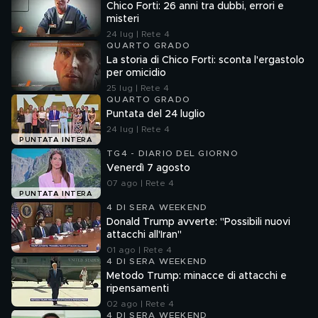
Chico Forti: 26 anni tra dubbi, errori e
misteri
24 lug | Rete 4
QUARTO GRADO
La storia di Chico Forti: sconta l'ergastolo
per omicidio
25 lug | Rete 4
QUARTO GRADO
Puntata del 24 luglio
24 lug | Rete 4
PUNTATA INTERA
TG4 - DIARIO DEL GIORNO
Venerdì 7 agosto
07 ago | Rete 4
PUNTATA INTERA
4 DI SERA WEEKEND
Donald Trump avverte: "Possibili nuovi
attacchi all'Iran"
01 ago | Rete 4
4 DI SERA WEEKEND
Metodo Trump: minacce di attacchi e
ripensamenti
02 ago | Rete 4
4 DI SERA WEEKEND