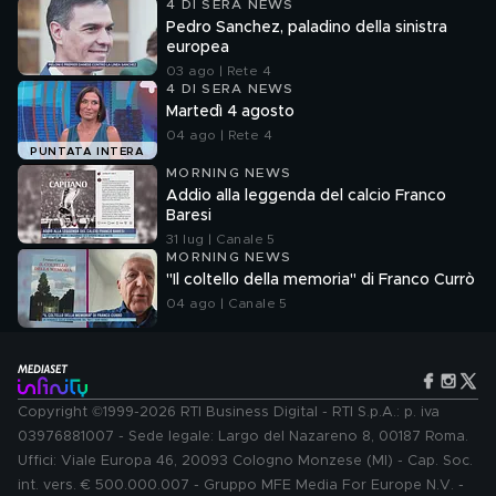
4 DI SERA NEWS
Pedro Sanchez, paladino della sinistra
europea
03 ago | Rete 4
4 DI SERA NEWS
Martedì 4 agosto
04 ago | Rete 4
PUNTATA INTERA
MORNING NEWS
Addio alla leggenda del calcio Franco
Baresi
31 lug | Canale 5
MORNING NEWS
"Il coltello della memoria" di Franco Currò
04 ago | Canale 5
Copyright ©1999-2026 RTI Business Digital - RTI S.p.A.: p. iva
03976881007 - Sede legale: Largo del Nazareno 8, 00187 Roma.
Uffici: Viale Europa 46, 20093 Cologno Monzese (MI) - Cap. Soc.
int. vers. € 500.000.007 - Gruppo MFE Media For Europe N.V. -