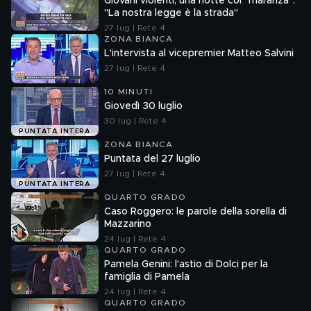
Giovani violenti, una notte coi "maranza":
"La nostra legge è la strada"
27 lug | Rete 4
ZONA BIANCA
L'intervista al vicepremier Matteo Salvini
27 lug | Rete 4
10 MINUTI
Giovedì 30 luglio
30 lug | Rete 4
PUNTATA INTERA
ZONA BIANCA
Puntata del 27 luglio
27 lug | Rete 4
PUNTATA INTERA
QUARTO GRADO
Caso Roggero: le parole della sorella di
Mazzarino
24 lug | Rete 4
QUARTO GRADO
Pamela Genini: l'astio di Dolci per la
famiglia di Pamela
24 lug | Rete 4
QUARTO GRADO