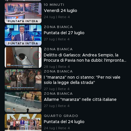
10 MINUTI
Venerdì 24 luglio
24 lug | Rete 4
PUNTATA INTERA
ZONA BIANCA
Puntata del 27 luglio
27 lug | Rete 4
PUNTATA INTERA
ZONA BIANCA
Delitto di Garlasco: Andrea Sempio, la
Procura di Pavia non ha dubbi: l'impronta
33 è la pistola fumante
28 lug | Rete 4
ZONA BIANCA
I "maranza" non ci stanno: "Per noi vale
solo la legge della strada"
27 lug | Rete 4
ZONA BIANCA
Allarme "maranza" nelle città italiane
27 lug | Rete 4
QUARTO GRADO
Puntata del 24 luglio
24 lug | Rete 4