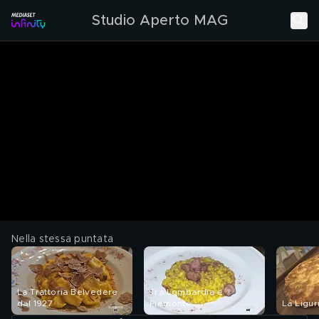
Studio Aperto MAG
Nella stessa puntata
La Trattoria Belvedere
Tra Lombardia e
dal 1927
Piemonte
La Ligur