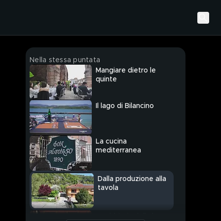
Nella stessa puntata
Mangiare dietro le
quinte
Il lago di Bilancino
La cucina
mediterranea
Dalla produzione alla
tavola
"L'Abbiccì" della buona