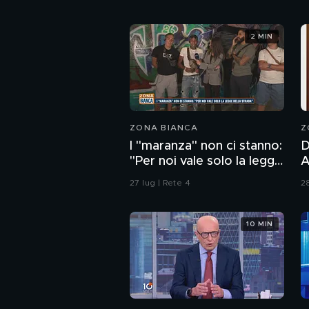
2 MIN
ZONA BIANCA
Z
I "maranza" non ci stanno:
D
"Per noi vale solo la legge
And
della strada"
P
27 lug | Rete 4
28
d
p
10 MIN