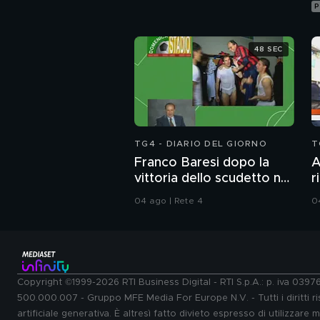
P
48 SEC
TG4 - DIARIO DEL GIORNO
T
Franco Baresi dopo la
A
vittoria dello scudetto nel
r
1992
A
04 ago | Rete 4
0
S
Copyright ©1999-2026 RTI Business Digital - RTI S.p.A.: p. iva 039
500.000.007 - Gruppo MFE Media For Europe N.V. - Tutti i diritti ris
artificiale generativa. È altresì fatto divieto espresso di utilizzare