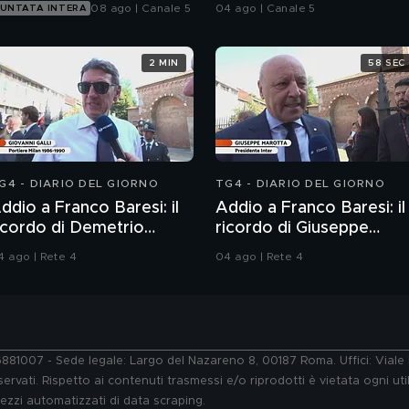
08 ago | Canale 5
04 ago | Canale 5
UNTATA INTERA
2 MIN
58 SEC
G4 - DIARIO DEL GIORNO
TG4 - DIARIO DEL GIORNO
ddio a Franco Baresi: il
Addio a Franco Baresi: il
icordo di Demetrio
ricordo di Giuseppe
lbertini, Clarence
Marotta, Presidente
4 ago | Rete 4
04 ago | Rete 4
eedorf e Giovanni Galli
dell'Inter
76881007 - Sede legale: Largo del Nazareno 8, 00187 Roma. Uffici: Vial
ervati. Rispetto ai contenuti trasmessi e/o riprodotti è vietata ogni uti
 mezzi automatizzati di data scraping.