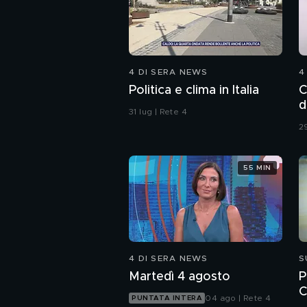
4 DI SERA NEWS
4
Politica e clima in Italia
C
d
31 lug | Rete 4
29
55 MIN
4 DI SERA NEWS
S
Martedì 4 agosto
P
C
04 ago | Rete 4
PUNTATA INTERA