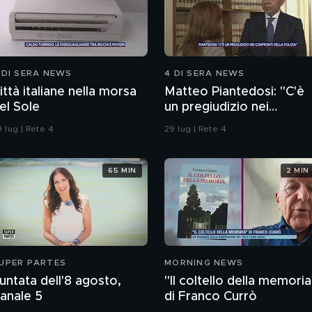
 DI SERA NEWS
4 DI SERA NEWS
ittà italiane nella morsa
Matteo Piantedosi: "C'è
el Sole
un pregiudizio nei
confronti della polizia"
 lug | Rete 4
29 lug | Rete 4
65 MIN
2 MIN
UPER PARTES
MORNING NEWS
untata dell'8 agosto,
"Il coltello della memoria
anale 5
di Franco Currò