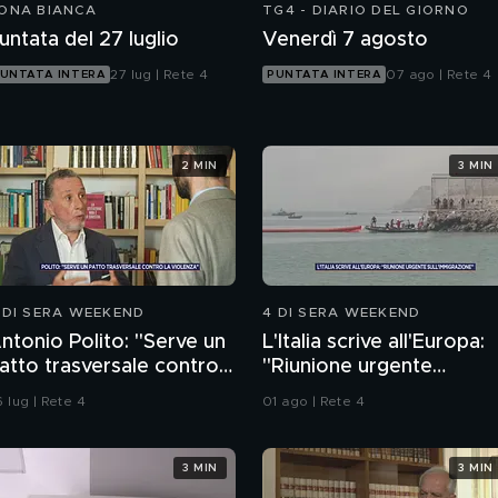
ONA BIANCA
TG4 - DIARIO DEL GIORNO
untata del 27 luglio
Venerdì 7 agosto
27 lug | Rete 4
07 ago | Rete 4
UNTATA INTERA
PUNTATA INTERA
2 MIN
3 MIN
 DI SERA WEEKEND
4 DI SERA WEEKEND
ntonio Polito: "Serve un
L'Italia scrive all'Europa:
atto trasversale contro
"Riunione urgente
a violenza"
sull'immigrazione"
 lug | Rete 4
01 ago | Rete 4
3 MIN
3 MIN