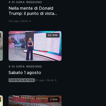
4 DI SERA WEEKEND
Nella mente di Donald
Trump: il punto di vista
dello psichiatra Leonardo
02 ago | Rete 4
Mendolicchio
56 MIN
4 DI SERA WEEKEND
Sabato 1 agosto
01 ago | Rete 4
PUNTATA INTERA
2 MIN