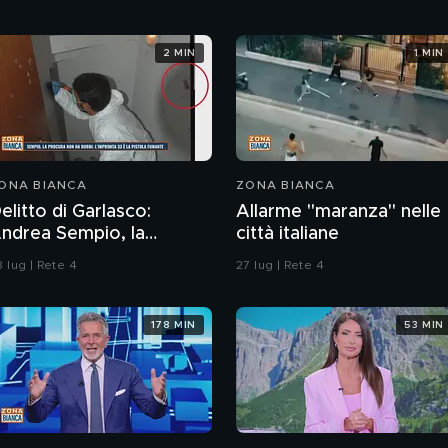
2 MIN
1 MIN
ONA BIANCA
ZONA BIANCA
elitto di Garlasco:
Allarme "maranza" nelle
rea Sempio, la
città italiane
rocura di Pavia non ha
 lug | Rete 4
27 lug | Rete 4
ubbi: l'impronta 33 è la
istola fumante
178 MIN
53 MIN