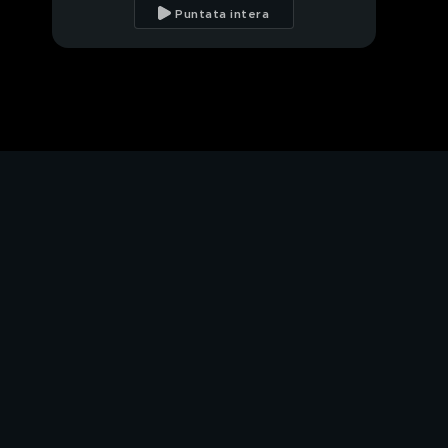
tavola
Puntata intera
PROSSIMO VIDEO