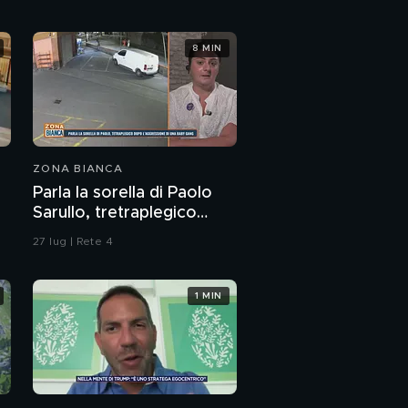
8 MIN
ZONA BIANCA
Parla la sorella di Paolo
Sarullo, tretraplegico
dopo l'aggressione di una
27 lug | Rete 4
baby gang
1 MIN