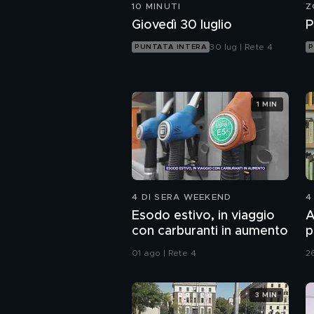
10 MINUTI
Z
Giovedì 30 luglio
P
30 lug | Rete 4
PUNTATA INTERA
P
1 MIN
4 DI SERA WEEKEND
4
Esodo estivo, in viaggio
A
con carburanti in aumento
p
l
01 ago | Rete 4
26
3 MIN