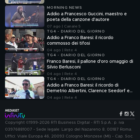
MORNING NEWS
Addio a Francesco Guccini, maestro e
poeta della canzone d'autore
07 ago | Canale 5
TG4 - DIARIO DEL GIORNO
Addio a Franco Baresi: il ricordo
commosso dei tifosi
04 ago | Rete 4
TG4 - DIARIO DEL GIORNO
Franco Baresi, il pallone d'oro omaggio di
Silvio Berlusconi
04 ago | Rete 4
TG4 - DIARIO DEL GIORNO
Addio a Franco Baresi: il ricordo di
Demetrio Albertini, Clarence Seedorf e
Giovanni Galli
04 ago | Rete 4
Copyright ©1999-2026 RTI Business Digital - RTI S.p.A.: p. iva
03976881007 - Sede legale: Largo del Nazareno 8, 00187 Roma.
Uffici: Viale Europa 46, 20093 Cologno Monzese (MI) - Cap. Soc.