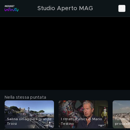
Studio Aperto MAG
Nella stessa puntata
Salina omaggia il grande
I ritratti iconici di Mario
Turismo 
Troisi
Testino
prospet