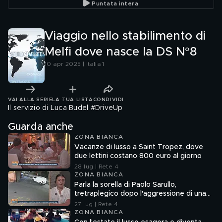
Puntata intera
Viaggio nello stabilimento di
Melfi dove nasce la DS N°8
10 apr 2025 | Italia 1
VAI ALLA SERIE
LA TUA LISTA
CONDIVIDI
Il servizio di Luca Budel #DriveUp
Guarda anche
ZONA BIANCA
Vacanze di lusso a Saint Tropez, dove
due lettini costano 800 euro al giorno
28 lug | Rete 4
ZONA BIANCA
Parla la sorella di Paolo Sarullo,
tretraplegico dopo l'aggressione di una
baby gang
27 lug | Rete 4
ZONA BIANCA