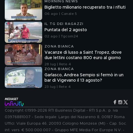
MORNING NEWS
Biglietto milionario recuperato tra i rifiuti
06 ago | Canale 5
IL TG DEI RAGAZZI
Puntata del 2 agosto
02 ago | Tgcom24
ZONA BIANCA
Vacanze di lusso a Saint Tropez, dove
due lettini costano 800 euro al giorno
28 lug | Rete 4
ZONA BIANCA
Garlasco, Andrea Sempio si fermò in un
bar di Vigevano il 13 agosto?
23 lug | Rete 4
Copyright ©1999-2026 RTI Business Digital - RTI S.p.A.: p. iva
03976881007 - Sede legale: Largo del Nazareno 8, 00187 Roma.
Uffici: Viale Europa 46, 20093 Cologno Monzese (MI) - Cap. Soc.
int. vers. € 500.000.007 - Gruppo MFE Media For Europe N.V. -