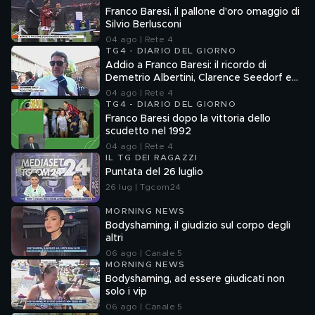
Franco Baresi, il pallone d'oro omaggio di
Silvio Berlusconi
04 ago | Rete 4
TG4 - DIARIO DEL GIORNO
Addio a Franco Baresi: il ricordo di
Demetrio Albertini, Clarence Seedorf e
Giovanni Galli
04 ago | Rete 4
TG4 - DIARIO DEL GIORNO
Franco Baresi dopo la vittoria dello
scudetto nel 1992
04 ago | Rete 4
IL TG DEI RAGAZZI
Puntata del 26 luglio
26 lug | Tgcom24
MORNING NEWS
Bodyshaming, il giudizio sul corpo degli
altri
06 ago | Canale 5
MORNING NEWS
Bodyshaming, ad essere giudicati non
solo i vip
06 ago | Canale 5