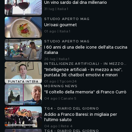
Un vino sardo dal dna millenario
31 lug | Italia 1
STUDIO APERTO MAG
Un'oasi gourmet
01 ago | Italia 1
STUDIO APERTO MAG
I 60 anni di una delle icone dell'alta cucina
italiana
26 lug | Italia 1
INTELLIGENZE ARTIFICIALI - IN MEZZO
A NOI
"Intelligenze artificiali - In mezzo a noi",
puntata 36: chatbot emotivi e minori
01 ago | Tgcom24
PUNTATA INTERA
MORNING NEWS
"Il coltello della memoria" di Franco Currò
04 ago | Canale 5
TG4 - DIARIO DEL GIORNO
Addio a Franco Baresi: in migliaia per
l'ultimo saluto
04 ago | Rete 4
TG4 - DIARIO DEL GIORNO