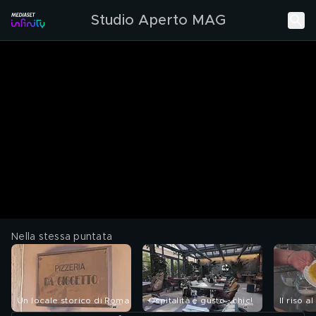
Studio Aperto MAG
Nella stessa puntata
Un locale storico di Roma
Ospitalità e gusto...chic!
Il riso al