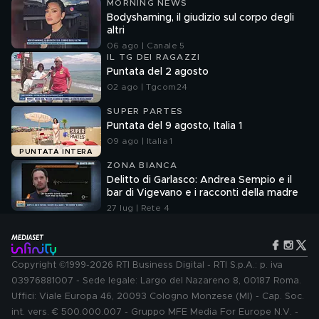
MORNING NEWS
Bodyshaming, il giudizio sul corpo degli
altri
06 ago | Canale 5
IL TG DEI RAGAZZI
Puntata del 2 agosto
02 ago | Tgcom24
SUPER PARTES
Puntata del 9 agosto, Italia 1
09 ago | Italia 1
PUNTATA INTERA
ZONA BIANCA
Delitto di Garlasco: Andrea Sempio e il
bar di Vigevano e i racconti della madre
27 lug | Rete 4
Copyright ©1999-2026 RTI Business Digital - RTI S.p.A.: p. iva
03976881007 - Sede legale: Largo del Nazareno 8, 00187 Roma.
Uffici: Viale Europa 46, 20093 Cologno Monzese (MI) - Cap. Soc.
int. vers. € 500.000.007 - Gruppo MFE Media For Europe N.V. -