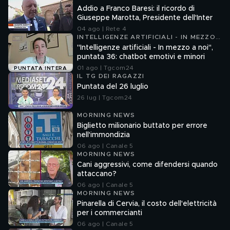
Addio a Franco Baresi: il ricordo di
Giuseppe Marotta, Presidente dell'Inter
04 ago | Rete 4
INTELLIGENZE ARTIFICIALI - IN MEZZO
A NOI
"Intelligenze artificiali - In mezzo a noi",
puntata 36: chatbot emotivi e minori
01 ago | Tgcom24
PUNTATA INTERA
IL TG DEI RAGAZZI
Puntata del 26 luglio
26 lug | Tgcom24
MORNING NEWS
Biglietto milionario buttato per errore
nell'immondizia
06 ago | Canale 5
MORNING NEWS
Cani aggressivi, come difendersi quando
attaccano?
06 ago | Canale 5
MORNING NEWS
Pinarella di Cervia, il costo dell'elettricità
per i commercianti
06 ago | Canale 5