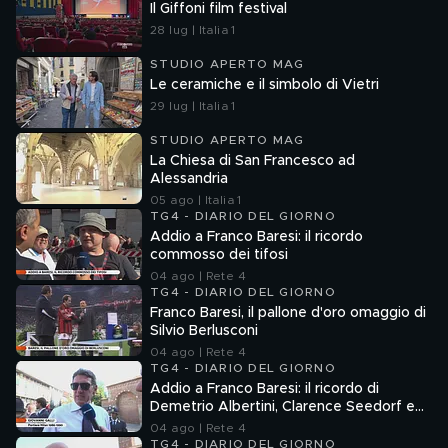
Il Giffoni film festival
28 lug | Italia 1
STUDIO APERTO MAG
Le ceramiche e il simbolo di Vietri
29 lug | Italia 1
STUDIO APERTO MAG
La Chiesa di San Francesco ad
Alessandria
05 ago | Italia 1
TG4 - DIARIO DEL GIORNO
Addio a Franco Baresi: il ricordo
commosso dei tifosi
04 ago | Rete 4
TG4 - DIARIO DEL GIORNO
Franco Baresi, il pallone d'oro omaggio di
Silvio Berlusconi
04 ago | Rete 4
TG4 - DIARIO DEL GIORNO
Addio a Franco Baresi: il ricordo di
Demetrio Albertini, Clarence Seedorf e
Giovanni Galli
04 ago | Rete 4
TG4 - DIARIO DEL GIORNO