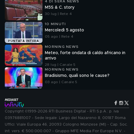
4 DI SERA NEWS
M5S & C. story
30 lug | Rete 4
10 MINUTI
Mercoledì 5 agosto
05 ago | Rete 4
PUNTATA INTERA
MORNING NEWS
Meteo, forte ondata di caldo africano in
arrivo
28 lug | Canale 5
MORNING NEWS
Bradisismo, quali sono le cause?
03 ago | Canale 5
Copyright ©1999-2026 RTI Business Digital - RTI S.p.A.: p. iva
03976881007 - Sede legale: Largo del Nazareno 8, 00187 Roma.
Uffici: Viale Europa 46, 20093 Cologno Monzese (MI) - Cap. Soc.
int. vers. € 500.000.007 - Gruppo MFE Media For Europe N.V. -