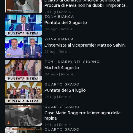
Delitto di Garlasco: Andrea Sempio, la
Procura di Pavia non ha dubbi: l'impronta
33 è la pistola fumante
28 lug | Rete 4
ZONA BIANCA
Puntata del 3 agosto
03 ago | Rete 4
PUNTATA INTERA
ZONA BIANCA
L'intervista al vicepremier Matteo Salvini
27 lug | Rete 4
TG4 - DIARIO DEL GIORNO
Martedì 4 agosto
04 ago | Rete 4
PUNTATA INTERA
QUARTO GRADO
Puntata del 24 luglio
24 lug | Rete 4
PUNTATA INTERA
QUARTO GRADO
Caso Mario Roggero: le immagini della
rapina
24 lug | Rete 4
QUARTO GRADO