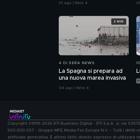
sull'immigrazione"
a
01 ago | Rete 4
0
3 MIN
4 DI SERA NEWS
1
La Spagna si prepara ad
L
una nuova marea invasiva
P
04 ago | Rete 4
Copyright ©1999-2026 RTI Business Digital - RTI S.p.A.: p. iva 039
500.000.007 - Gruppo MFE Media For Europe N.V. - Tutti i diritti ris
artificiale generativa. È altresì fatto divieto espresso di utilizzare