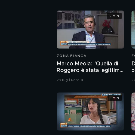
6 MIN
ZONA BIANCA
Z
Marco Meola: "Quella di
D
Roggero è stata legittima
p
difesa"
S
23 lug | Rete 4
27
"
b
1 MIN