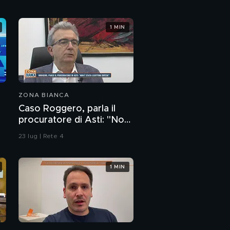
1 MIN
ZONA BIANCA
Caso Roggero, parla il
procuratore di Asti: "Non
è stata legittima difesa"
23 lug | Rete 4
1 MIN