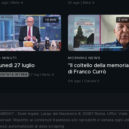
ll'Iran"
1 ago | Rete 4
01 ago | Rete 4
10 MIN
2 MIN
0 MINUTI
MORNING NEWS
unedì 27 luglio
"Il coltello della memoria
di Franco Currò
27 lug | Rete 4
UNTATA INTERA
04 ago | Canale 5
76881007 - Sede legale: Largo del Nazareno 8, 00187 Roma. Uffici: Vial
ervati. Rispetto ai contenuti trasmessi e/o riprodotti è vietata ogni uti
 mezzi automatizzati di data scraping.