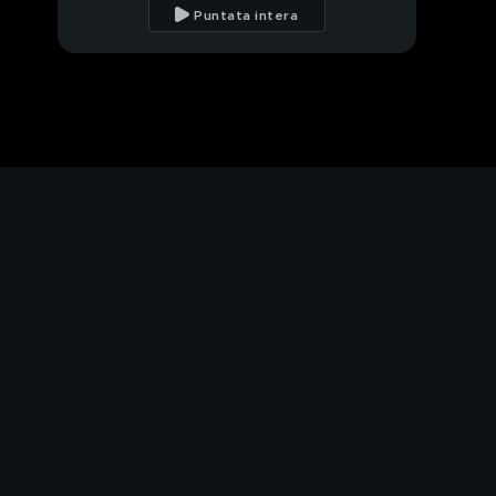
di S. Stefano D'Aveto
Puntata intera
(GE)