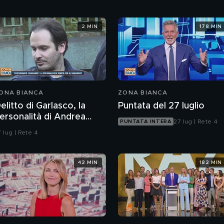
2 MIN
178 MIN
ONA BIANCA
ZONA BIANCA
elitto di Garlasco, la
Puntata del 27 luglio
ersonalità di Andrea
27 lug | Rete 4
PUNTATA INTERA
empio per gli inquirenti:
 lug | Rete 4
Ossessionato e
ugiardo"
42 MIN
182 MIN