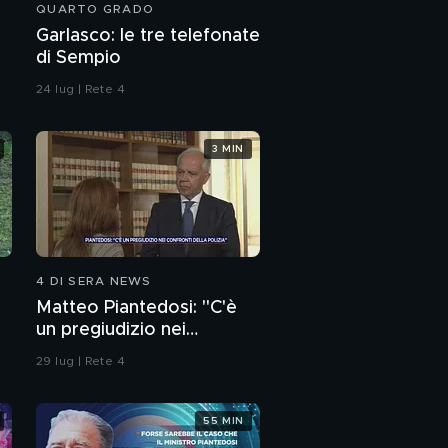
QUARTO GRADO
Garlasco: le tre telefonate
di Sempio
24 lug | Rete 4
3 MIN
4 DI SERA NEWS
Matteo Piantedosi: "C'è
un pregiudizio nei
confronti della polizia"
29 lug | Rete 4
55 MIN