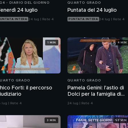
G4 - DIARIO DEL GIORNO
QUARTO GRADO
enerdì 24 luglio
Puntata del 24 luglio
24 lug | Rete 4
24 lug | Rete 4
UNTATA INTERA
PUNTATA INTERA
1 MIN
4 MIN
UARTO GRADO
QUARTO GRADO
hico Forti: il percorso
Pamela Genini: l'astio di
iudiziario
Dolci per la famiglia di
Pamela
 lug | Rete 4
24 lug | Rete 4
3 MIN
53 MIN