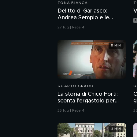
ZONA BIANCA
T
Delitto di Garlasco:
V
Andrea Sempio e le
P
donne, il racconto
27 lug | Rete 4
dell'amica e avvocato
Angela Taccia
5 MIN
QUARTO GRADO
Q
La storia di Chico Forti:
C
sconta l'ergastolo per
g
omicidio
25 lug | Rete 4
25
3 MIN