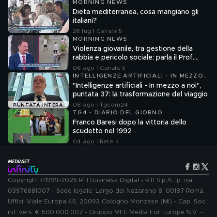
MORNING NEWS
Dieta mediterranea, cosa mangiano gli
italiani?
28 lug | Canale 5
MORNING NEWS
Violenza giovanile, tra gestione della
rabbia e pericolo sociale: parla il Prof.
Pierpaolo Limone
06 ago | Canale 5
INTELLIGENZE ARTIFICIALI - IN MEZZO
A NOI
"Intelligenze artificiali - In mezzo a noi",
puntata 37: la trasformazione del viaggio
08 ago | Tgcom24
PUNTATA INTERA
TG4 - DIARIO DEL GIORNO
Franco Baresi dopo la vittoria dello
scudetto nel 1992
04 ago | Rete 4
Copyright ©1999-2026 RTI Business Digital - RTI S.p.A.: p. iva
03976881007 - Sede legale: Largo del Nazareno 8, 00187 Roma.
Uffici: Viale Europa 46, 20093 Cologno Monzese (MI) - Cap. Soc.
int. vers. € 500.000.007 - Gruppo MFE Media For Europe N.V. -