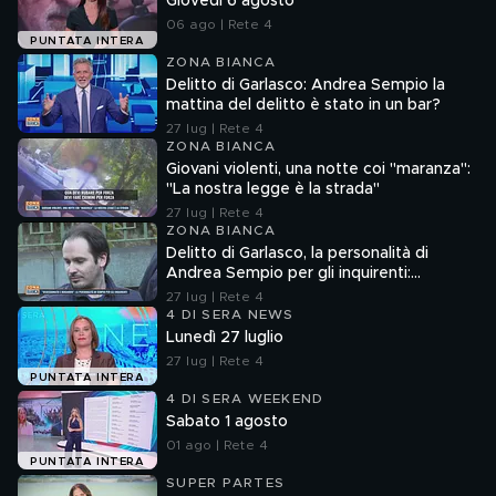
Giovedì 6 agosto
06 ago | Rete 4
PUNTATA INTERA
ZONA BIANCA
Delitto di Garlasco: Andrea Sempio la
mattina del delitto è stato in un bar?
27 lug | Rete 4
ZONA BIANCA
Giovani violenti, una notte coi "maranza":
"La nostra legge è la strada"
27 lug | Rete 4
ZONA BIANCA
Delitto di Garlasco, la personalità di
Andrea Sempio per gli inquirenti:
"Ossessionato e bugiardo"
27 lug | Rete 4
4 DI SERA NEWS
Lunedì 27 luglio
27 lug | Rete 4
PUNTATA INTERA
4 DI SERA WEEKEND
Sabato 1 agosto
01 ago | Rete 4
PUNTATA INTERA
SUPER PARTES