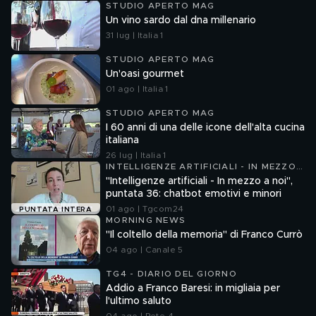
STUDIO APERTO MAG
Un vino sardo dal dna millenario
31 lug | Italia 1
STUDIO APERTO MAG
Un'oasi gourmet
01 ago | Italia 1
STUDIO APERTO MAG
I 60 anni di una delle icone dell'alta cucina
italiana
26 lug | Italia 1
INTELLIGENZE ARTIFICIALI - IN MEZZO
A NOI
"Intelligenze artificiali - In mezzo a noi",
puntata 36: chatbot emotivi e minori
01 ago | Tgcom24
PUNTATA INTERA
MORNING NEWS
"Il coltello della memoria" di Franco Currò
04 ago | Canale 5
TG4 - DIARIO DEL GIORNO
Addio a Franco Baresi: in migliaia per
l'ultimo saluto