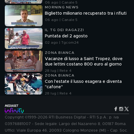
06 ago | Canale 5
MORNING NEWS
Biglietto milionario recuperato tra i rifiuti
06 ago | Canale 5
IL TG DEI RAGAZZI
Puntata del 2 agosto
02 ago | Tgcom24
ZONA BIANCA
Vacanze di lusso a Saint Tropez, dove
due lettini costano 800 euro al giorno
28 lug | Rete 4
ZONA BIANCA
Con l'estate il lusso esagera e diventa
"cafone"
28 lug | Rete 4
Copyright ©1999-2026 RTI Business Digital - RTI S.p.A.: p. iva
03976881007 - Sede legale: Largo del Nazareno 8, 00187 Roma.
Uffici: Viale Europa 46, 20093 Cologno Monzese (MI) - Cap. Soc.