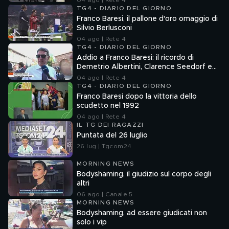
04 ago | Rete 4
TG4 - DIARIO DEL GIORNO
Franco Baresi, il pallone d'oro omaggio di
Silvio Berlusconi
04 ago | Rete 4
TG4 - DIARIO DEL GIORNO
Addio a Franco Baresi: il ricordo di
Demetrio Albertini, Clarence Seedorf e
Giovanni Galli
04 ago | Rete 4
TG4 - DIARIO DEL GIORNO
Franco Baresi dopo la vittoria dello
scudetto nel 1992
04 ago | Rete 4
IL TG DEI RAGAZZI
Puntata del 26 luglio
26 lug | Tgcom24
MORNING NEWS
Bodyshaming, il giudizio sul corpo degli
altri
06 ago | Canale 5
MORNING NEWS
Bodyshaming, ad essere giudicati non
solo i vip