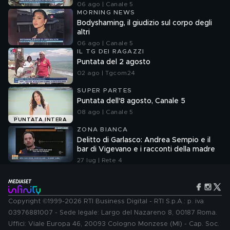
06 ago | Canale 5
MORNING NEWS
Bodyshaming, il giudizio sul corpo degli
altri
06 ago | Canale 5
IL TG DEI RAGAZZI
Puntata del 2 agosto
02 ago | Tgcom24
SUPER PARTES
Puntata dell'8 agosto, Canale 5
08 ago | Canale 5
PUNTATA INTERA
ZONA BIANCA
Delitto di Garlasco: Andrea Sempio e il
bar di Vigevano e i racconti della madre
27 lug | Rete 4
Copyright ©1999-2026 RTI Business Digital - RTI S.p.A.: p. iva
03976881007 - Sede legale: Largo del Nazareno 8, 00187 Roma.
Uffici: Viale Europa 46, 20093 Cologno Monzese (MI) - Cap. Soc.