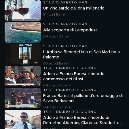
STUDIO APERTO MAG
Un vino sardo dal dna millenario
31 lug | Italia 1
STUDIO APERTO MAG
Alla scoperta di Lampedusa
04 ago | Italia 1
STUDIO APERTO MAG
L'Abbazia Benedettina di San Martino a
Palermo
05 ago | Italia 1
TG4 - DIARIO DEL GIORNO
Addio a Franco Baresi: il ricordo
commosso dei tifosi
04 ago | Rete 4
TG4 - DIARIO DEL GIORNO
Franco Baresi, il pallone d'oro omaggio di
Silvio Berlusconi
04 ago | Rete 4
TG4 - DIARIO DEL GIORNO
Addio a Franco Baresi: il ricordo di
Demetrio Albertini, Clarence Seedorf e
Giovanni Galli