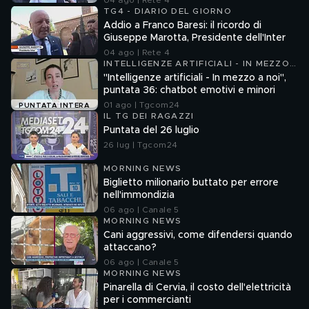
04 ago | Rete 4
TG4 - DIARIO DEL GIORNO
Addio a Franco Baresi: il ricordo di
Giuseppe Marotta, Presidente dell'Inter
04 ago | Rete 4
INTELLIGENZE ARTIFICIALI - IN MEZZO
A NOI
"Intelligenze artificiali - In mezzo a noi",
puntata 36: chatbot emotivi e minori
01 ago | Tgcom24
PUNTATA INTERA
IL TG DEI RAGAZZI
Puntata del 26 luglio
26 lug | Tgcom24
MORNING NEWS
Biglietto milionario buttato per errore
nell'immondizia
06 ago | Canale 5
MORNING NEWS
Cani aggressivi, come difendersi quando
attaccano?
06 ago | Canale 5
MORNING NEWS
Pinarella di Cervia, il costo dell'elettricità
per i commercianti