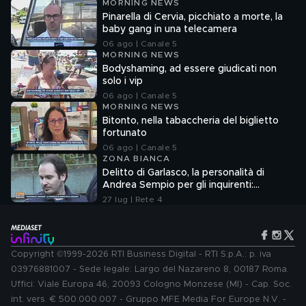
MORNING NEWS
Pinarella di Cervia, picchiato a morte, la
baby gang in una telecamera
06 ago | Canale 5
MORNING NEWS
Bodyshaming, ad essere giudicati non
solo i vip
06 ago | Canale 5
MORNING NEWS
Bitonto, nella tabaccheria del biglietto
fortunato
06 ago | Canale 5
ZONA BIANCA
Delitto di Garlasco, la personalità di
Andrea Sempio per gli inquirenti:
"Ossessionato e bugiardo"
27 lug | Rete 4
Copyright ©1999-2026 RTI Business Digital - RTI S.p.A.: p. iva
03976881007 - Sede legale: Largo del Nazareno 8, 00187 Roma.
Uffici: Viale Europa 46, 20093 Cologno Monzese (MI) - Cap. Soc.
int. vers. € 500.000.007 - Gruppo MFE Media For Europe N.V. -