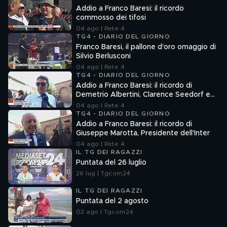
Addio a Franco Baresi: il ricordo
commosso dei tifosi
04 ago | Rete 4
TG4 - DIARIO DEL GIORNO
Franco Baresi, il pallone d'oro omaggio di
Silvio Berlusconi
04 ago | Rete 4
TG4 - DIARIO DEL GIORNO
Addio a Franco Baresi: il ricordo di
Demetrio Albertini, Clarence Seedorf e
Giovanni Galli
04 ago | Rete 4
TG4 - DIARIO DEL GIORNO
Addio a Franco Baresi: il ricordo di
Giuseppe Marotta, Presidente dell'Inter
04 ago | Rete 4
IL TG DEI RAGAZZI
Puntata del 26 luglio
26 lug | Tgcom24
IL TG DEI RAGAZZI
Puntata del 2 agosto
02 ago | Tgcom24