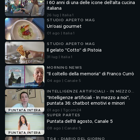
I 60 anni di una delle icone dell'alta cucina
italiana
26 lug | Italia 1
STUDIO APERTO MAG
Un'oasi gourmet
01 ago | Italia 1
STUDIO APERTO MAG
Il gelato "Cotto" di Pistoia
31 lug | Italia 1
MORNING NEWS
"Il coltello della memoria" di Franco Currò
04 ago | Canale 5
INTELLIGENZE ARTIFICIALI - IN MEZZO
A NOI
"Intelligenze artificiali - In mezzo a noi",
puntata 36: chatbot emotivi e minori
01 ago | Tgcom24
PUNTATA INTERA
SUPER PARTES
Puntata dell'8 agosto, Canale 5
08 ago | Canale 5
PUNTATA INTERA
TG4 - DIARIO DEL GIORNO