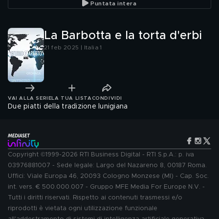
Puntata intera
La Barbotta e la torta d'erbi
21 feb 2025 | Italia 1
VAI ALLA SERIE
LA TUA LISTA
CONDIVIDI
Due piatti della tradizione lunigiana
Copyright ©1999-2026 RTI Business Digital - RTI S.p.A.: p. iva
03976881007 - Sede legale: Largo del Nazareno 8, 00187 Roma.
Uffici: Viale Europa 46, 20093 Cologno Monzese (MI) - Cap. Soc.
int. vers. € 500.000.007 - Gruppo MFE Media For Europe N.V. -
Tutti i diritti riservati. Rispetto ai contenuti trasmessi e/o
riprodotti è vietata ogni utilizzazione funzionale