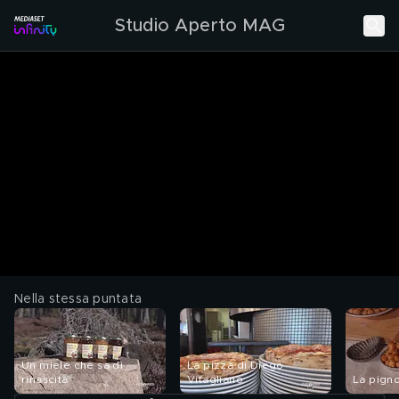
Studio Aperto MAG
Nella stessa puntata
Un miele che sa di
La pizza di Diego
rinascita
Vitagliano
La pigno