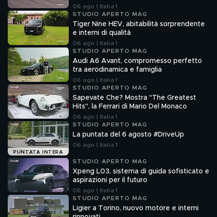
06 ago | Italia 1
STUDIO APERTO MAG
Tiger Nine HEV, abitabilità sorprendente
e interni di qualità
06 ago | Italia 1
STUDIO APERTO MAG
Audi A6 Avant, compromesso perfetto
tra aerodinamica e famiglia
06 ago | Italia 1
STUDIO APERTO MAG
Sapevate Che? Mostra "The Greatest
Hits", la Ferrari di Mario Del Monaco
06 ago | Italia 1
STUDIO APERTO MAG
La puntata del 6 agosto #DriveUp
06 ago | Italia 1
PUNTATA INTERA
STUDIO APERTO MAG
Xpeng L03, sistema di guida sofisticato e
aspirazioni per il futuro
06 ago | Italia 1
STUDIO APERTO MAG
Ligier a Torino, nuovo motore e interni