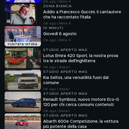
06 ago | Rete 4
ZONA BIANCA
Addio a Francesco Guccini, il cantautore
che ha raccontato l'Italia
06 ago | Rete 4
10 MINUTI
Giovedì 6 agosto
06 ago | Rete 4
PUNTATA INTERA
STUDIO APERTO MAG
Lotus Emira 420 Sport, la nostra prova
tra le strade dell'Inghilterra
06 ago | Italia 1
STUDIO APERTO MAG
Kia Seltos, una versatilità fuori dal
comune
06 ago | Italia 1
STUDIO APERTO MAG
Renault Symbioz, nuovo motore Eco-G
120 per chi cerca consumi contenuti
06 ago | Italia 1
STUDIO APERTO MAG
Abarth 600e Competizione, la vettura
più potente della casa