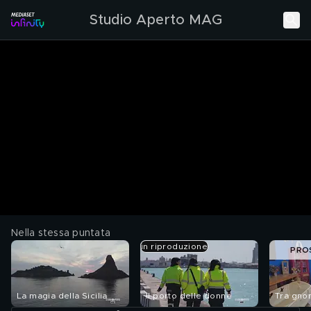
Studio Aperto MAG
Nella stessa puntata
in riproduzione
PRO
La magia della Sicilia
Il porto delle donne
Tra gno