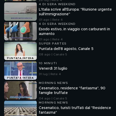
26 lug | Rete 4
4 DI SERA WEEKEND
L'Italia scrive all'Europa: "Riunione urgente
sull'immigrazione"
01 ago | Rete 4
4 DI SERA WEEKEND
Esodo estivo, in viaggio con carburanti in
aumento
01 ago | Rete 4
SUPER PARTES
Puntata dell'8 agosto, Canale 5
08 ago | Canale 5
PUNTATA INTERA
10 MINUTI
Venerdì 31 luglio
31 lug | Rete 4
PUNTATA INTERA
MORNING NEWS
Cesenatico, residence "fantasma", 90
famiglie truffate
04 ago | Canale 5
MORNING NEWS
Cesenatico, turisti truffati dal "Residence
fantasma"