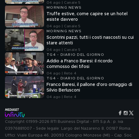
04 ago | Canale 5
MORNING NEWS
Truffe estive, come capire se un hotel
esiste davvero
04 ago | Canale 5
MORNING NEWS
Scontrini pazzi, tutti i costi nascosti su cui
stare attenti
04 ago | Canale 5
TG4 - DIARIO DEL GIORNO
Addio a Franco Baresi: il ricordo
commosso dei tifosi
04 ago | Rete 4
TG4 - DIARIO DEL GIORNO
Franco Baresi, il pallone d'oro omaggio di
Silvio Berlusconi
04 ago | Rete 4
Copyright ©1999-2026 RTI Business Digital - RTI S.p.A.: p. iva
03976881007 - Sede legale: Largo del Nazareno 8, 00187 Roma.
Uffici: Viale Europa 46, 20093 Cologno Monzese (MI) - Cap. Soc.