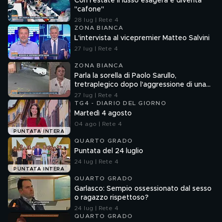
Con l'estate il lusso esagera e diventa
"cafone"
28 lug | Rete 4
ZONA BIANCA
L'intervista al vicepremier Matteo Salvini
27 lug | Rete 4
ZONA BIANCA
Parla la sorella di Paolo Sarullo,
tretraplegico dopo l'aggressione di una
baby gang
27 lug | Rete 4
TG4 - DIARIO DEL GIORNO
Martedì 4 agosto
04 ago | Rete 4
PUNTATA INTERA
QUARTO GRADO
Puntata del 24 luglio
24 lug | Rete 4
PUNTATA INTERA
QUARTO GRADO
Garlasco: Sempio ossessionato dal sesso
o ragazzo rispettoso?
24 lug | Rete 4
QUARTO GRADO