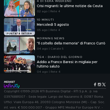
4 DI SERA WEEKEND
Crisi migranti: le ultime notizie da Ceuta
02 ago | Rete 4
10 MINUTI
Mercoledì 5 agosto
05 ago | Rete 4
PUNTATA INTERA
MORNING NEWS
"Il coltello della memoria" di Franco Currò
04 ago | Canale 5
TG4 - DIARIO DEL GIORNO
Addio a Franco Baresi: in migliaia per
l'ultimo saluto
04 ago | Rete 4
Copyright ©1999-2026 RTI Business Digital - RTI S.p.A.: p. iva
03976881007 - Sede legale: Largo del Nazareno 8, 00187 Roma.
Uffici: Viale Europa 46, 20093 Cologno Monzese (MI) - Cap. Soc.
int. vers. € 500.000.007 - Gruppo MFE Media For Europe N.V. -