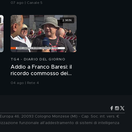
della canzone d'autore
07 ago | Canale 5
2 MIN
TG4 - DIARIO DEL GIORNO
Addio a Franco Baresi: il
ricordo commosso dei
tifosi
04 ago | Rete 4
e Europa 46, 20093 Cologno Monzese (MI) - Cap. Soc. int. vers. €
lizzazione funzionale all'addestramento di sistemi di intelligenza