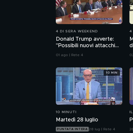
4 DI SERA WEEKEND
4
Donald Trump avverte:
M
"Possibili nuovi attacchi
d
all'Iran"
01 ago | Rete 4
0
10 MIN
10 MINUTI
I
Martedì 28 luglio
P
28 lug | Rete 4
2
PUNTATA INTERA