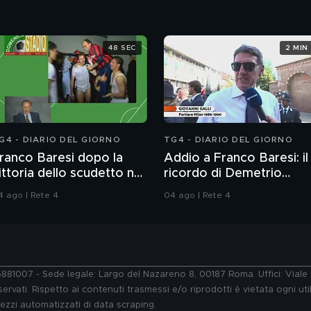
48 SEC
2 MIN
G4 - DIARIO DEL GIORNO
TG4 - DIARIO DEL GIORNO
ranco Baresi dopo la
Addio a Franco Baresi: il
ittoria dello scudetto nel
ricordo di Demetrio
992
Albertini, Clarence
4 ago | Rete 4
04 ago | Rete 4
Seedorf e Giovanni Galli
76881007 - Sede legale: Largo del Nazareno 8, 00187 Roma. Uffici: Vial
ervati. Rispetto ai contenuti trasmessi e/o riprodotti è vietata ogni uti
 mezzi automatizzati di data scraping.