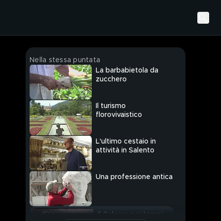
Nella stessa puntata
La barbabietola da
zucchero
Il turismo
florovivaistico
L'ultimo cestaio in
attività in Salento
Una professione antica
Il Colosseo ai tempi