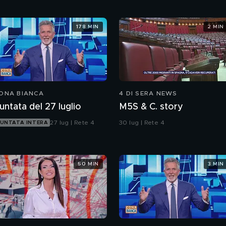
178 MIN
2 MIN
ONA BIANCA
4 DI SERA NEWS
untata del 27 luglio
M5S & C. story
27 lug | Rete 4
30 lug | Rete 4
UNTATA INTERA
50 MIN
3 MIN