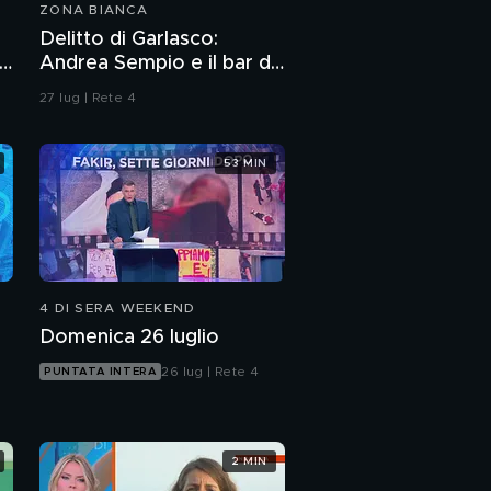
ZONA BIANCA
Delitto di Garlasco:
a
Andrea Sempio e il bar di
Vigevano e i racconti
27 lug | Rete 4
della madre
53 MIN
4 DI SERA WEEKEND
Domenica 26 luglio
26 lug | Rete 4
PUNTATA INTERA
2 MIN