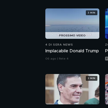
3 MIN
PROSSIMO VIDEO
4 DI SERA NEWS
Z
Implacabile Donald Trump
P
06 ago | Rete 4
P
3 MIN