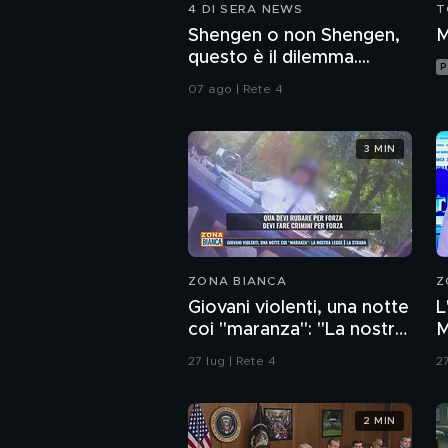
4 DI SERA NEWS
T
Shengen o non Shengen,
M
questo è il dilemma....
P
07 ago | Rete 4
3 MIN
ZONA BIANCA
Z
Giovani violenti, una notte
L
coi "maranza": "La nostra
M
legge è la strada"
27 lug | Rete 4
27
2 MIN