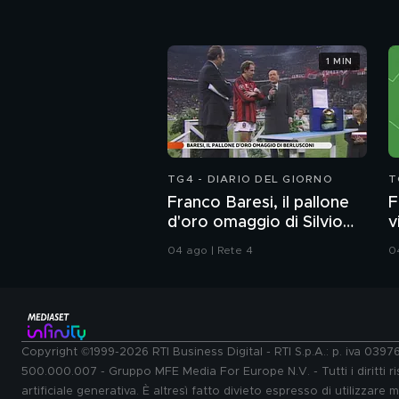
1 MIN
TG4 - DIARIO DEL GIORNO
T
Franco Baresi, il pallone
F
d'oro omaggio di Silvio
v
Berlusconi
1
04 ago | Rete 4
0
Copyright ©1999-2026 RTI Business Digital - RTI S.p.A.: p. iva 039
500.000.007 - Gruppo MFE Media For Europe N.V. - Tutti i diritti ris
artificiale generativa. È altresì fatto divieto espresso di utilizzare