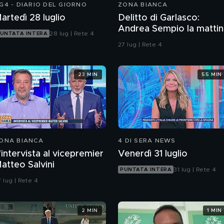
G4 - DIARIO DEL GIORNO
ZONA BIANCA
artedì 28 luglio
Delitto di Garlasco:
Andrea Sempio la mattin
28 lug | Rete 4
UNTATA INTERA
del delitto è stato in un
27 lug | Rete 4
bar?
23 MIN
55 MIN
ONA BIANCA
4 DI SERA NEWS
'intervista al vicepremier
Venerdì 31 luglio
atteo Salvini
31 lug | Rete 4
PUNTATA INTERA
 lug | Rete 4
2 MIN
1 MIN