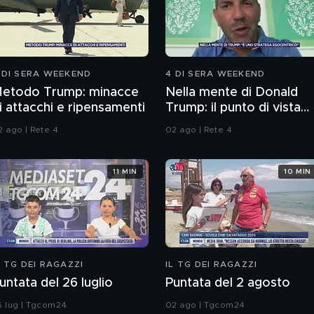
 DI SERA WEEKEND
4 DI SERA WEEKEND
etodo Trump: minacce
Nella mente di Donald
i attacchi e ripensamenti
Trump: il punto di vista
dello psichiatra Leonard
2 ago | Rete 4
02 ago | Rete 4
Mendolicchio
11 MIN
10 MIN
L TG DEI RAGAZZI
IL TG DEI RAGAZZI
untata del 26 luglio
Puntata del 2 agosto
6 lug | Tgcom24
02 ago | Tgcom24