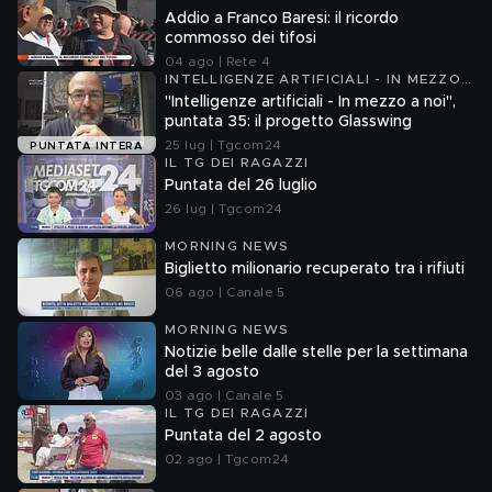
Addio a Franco Baresi: il ricordo
commosso dei tifosi
04 ago | Rete 4
INTELLIGENZE ARTIFICIALI - IN MEZZO
A NOI
"Intelligenze artificiali - In mezzo a noi",
puntata 35: il progetto Glasswing
25 lug | Tgcom24
PUNTATA INTERA
IL TG DEI RAGAZZI
Puntata del 26 luglio
26 lug | Tgcom24
MORNING NEWS
Biglietto milionario recuperato tra i rifiuti
06 ago | Canale 5
MORNING NEWS
Notizie belle dalle stelle per la settimana
del 3 agosto
03 ago | Canale 5
IL TG DEI RAGAZZI
Puntata del 2 agosto
02 ago | Tgcom24