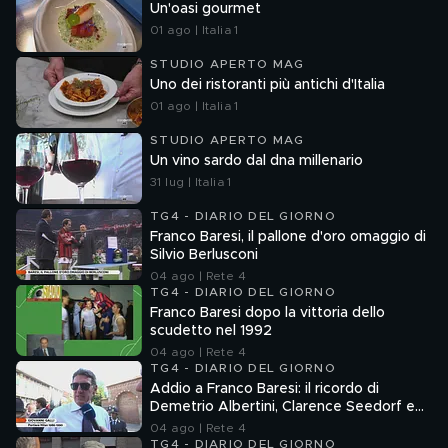
Un'oasi gourmet
01 ago | Italia 1
STUDIO APERTO MAG
Uno dei ristoranti più antichi d'Italia
01 ago | Italia 1
STUDIO APERTO MAG
Un vino sardo dal dna millenario
31 lug | Italia 1
TG4 - DIARIO DEL GIORNO
Franco Baresi, il pallone d'oro omaggio di
Silvio Berlusconi
04 ago | Rete 4
TG4 - DIARIO DEL GIORNO
Franco Baresi dopo la vittoria dello
scudetto nel 1992
04 ago | Rete 4
TG4 - DIARIO DEL GIORNO
Addio a Franco Baresi: il ricordo di
Demetrio Albertini, Clarence Seedorf e
Giovanni Galli
04 ago | Rete 4
TG4 - DIARIO DEL GIORNO