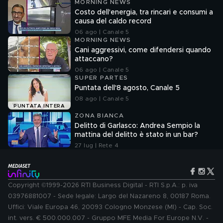
MORNING NEWS
Costo dell'energia, tra rincari e consumi a
causa del caldo record
06 ago | Canale 5
MORNING NEWS
Cani aggressivi, come difendersi quando
attaccano?
06 ago | Canale 5
SUPER PARTES
Puntata dell'8 agosto, Canale 5
08 ago | Canale 5
PUNTATA INTERA
ZONA BIANCA
Delitto di Garlasco: Andrea Sempio la
mattina del delitto è stato in un bar?
27 lug | Rete 4
Copyright ©1999-2026 RTI Business Digital - RTI S.p.A.: p. iva
03976881007 - Sede legale: Largo del Nazareno 8, 00187 Roma.
Uffici: Viale Europa 46, 20093 Cologno Monzese (MI) - Cap. Soc.
int. vers. € 500.000.007 - Gruppo MFE Media For Europe N.V. -