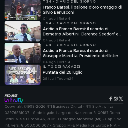
TG4 - DIARIO DEL GIORNO
Franco Baresi, il pallone d'oro omaggio di
Silvio Berlusconi
04 ago | Rete 4
TG4 - DIARIO DEL GIORNO
Addio a Franco Baresi: il ricordo di
Demetrio Albertini, Clarence Seedorf e
Giovanni Galli
04 ago | Rete 4
TG4 - DIARIO DEL GIORNO
Addio a Franco Baresi: il ricordo di
Giuseppe Marotta, Presidente dell'Inter
04 ago | Rete 4
IL TG DEI RAGAZZI
Puntata del 26 luglio
26 lug | Tgcom24
Copyright ©1999-2026 RTI Business Digital - RTI S.p.A.: p. iva
03976881007 - Sede legale: Largo del Nazareno 8, 00187 Roma.
Uffici: Viale Europa 46, 20093 Cologno Monzese (MI) - Cap. Soc.
int. vers. € 500.000.007 - Gruppo MFE Media For Europe N.V. -