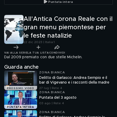
Puntata intera
All'Antica Corona Reale con il
gran menu piemontese per
le feste natalizie
22 dic 2023 | Italia 1
VAI ALLA SERIE
LA TUA LISTA
CONDIVIDI
Dal 2009 premiato con due stelle Michelin.
Guarda anche
ZONA BIANCA
Delitto di Garlasco: Andrea Sempio e il
bar di Vigevano e i racconti della madre
27 lug | Rete 4
PROSSIMO VIDEO
ZONA BIANCA
Puntata del 3 agosto
03 ago | Rete 4
PUNTATA INTERA
ZONA BIANCA