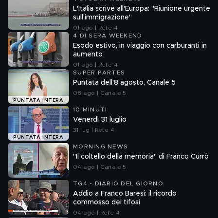
L'Italia scrive all'Europa: "Riunione urgente
sull'immigrazione"
01 ago | Rete 4
4 DI SERA WEEKEND
Esodo estivo, in viaggio con carburanti in
aumento
01 ago | Rete 4
SUPER PARTES
Puntata dell'8 agosto, Canale 5
08 ago | Canale 5
PUNTATA INTERA
10 MINUTI
Venerdì 31 luglio
31 lug | Rete 4
PUNTATA INTERA
MORNING NEWS
"Il coltello della memoria" di Franco Currò
04 ago | Canale 5
TG4 - DIARIO DEL GIORNO
Addio a Franco Baresi: il ricordo
commosso dei tifosi
04 ago | Rete 4