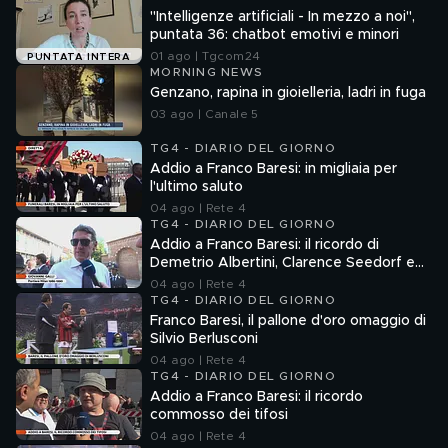
A NOI
"Intelligenze artificiali - In mezzo a noi",
puntata 36: chatbot emotivi e minori
01 ago | Tgcom24
PUNTATA INTERA
MORNING NEWS
Genzano, rapina in gioielleria, ladri in fuga
03 ago | Canale 5
TG4 - DIARIO DEL GIORNO
Addio a Franco Baresi: in migliaia per
l'ultimo saluto
04 ago | Rete 4
TG4 - DIARIO DEL GIORNO
Addio a Franco Baresi: il ricordo di
Demetrio Albertini, Clarence Seedorf e
Giovanni Galli
04 ago | Rete 4
TG4 - DIARIO DEL GIORNO
Franco Baresi, il pallone d'oro omaggio di
Silvio Berlusconi
04 ago | Rete 4
TG4 - DIARIO DEL GIORNO
Addio a Franco Baresi: il ricordo
commosso dei tifosi
04 ago | Rete 4