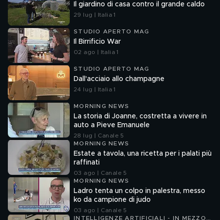
Il giardino di casa contro il grande caldo
29 lug | Italia 1
STUDIO APERTO MAG
Il Birrificio War
02 ago | Italia 1
STUDIO APERTO MAG
Dall'acciaio allo champagne
24 lug | Italia 1
MORNING NEWS
La storia di Joanne, costretta a vivere in
auto a Pieve Emanuele
28 lug | Canale 5
MORNING NEWS
Estate a tavola, una ricetta per i palati più
raffinati
03 ago | Canale 5
MORNING NEWS
Ladro tenta un colpo in palestra, messo
ko da campione di judo
03 ago | Canale 5
INTELLIGENZE ARTIFICIALI - IN MEZZO