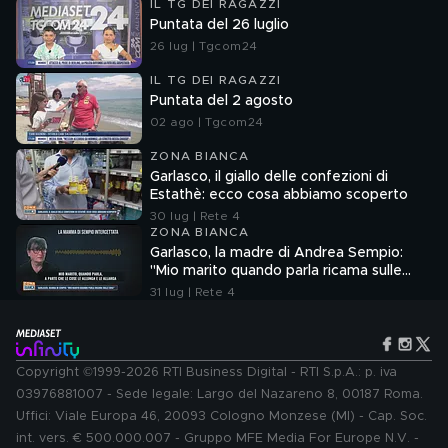
IL TG DEI RAGAZZI
Puntata del 26 luglio
26 lug | Tgcom24
IL TG DEI RAGAZZI
Puntata del 2 agosto
02 ago | Tgcom24
ZONA BIANCA
Garlasco, il giallo delle confezioni di
Estathè: ecco cosa abbiamo scoperto
30 lug | Rete 4
ZONA BIANCA
Garlasco, la madre di Andrea Sempio:
"Mio marito quando parla ricama sulle
cose"
31 lug | Rete 4
Copyright ©1999-2026 RTI Business Digital - RTI S.p.A.: p. iva
03976881007 - Sede legale: Largo del Nazareno 8, 00187 Roma.
Uffici: Viale Europa 46, 20093 Cologno Monzese (MI) - Cap. Soc.
int. vers. € 500.000.007 - Gruppo MFE Media For Europe N.V. -