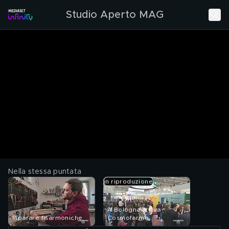
Studio Aperto MAG
Nella stessa puntata
in riproduzione
A Bologna arriva
Riparare fisarmoniche
Cosmofarma