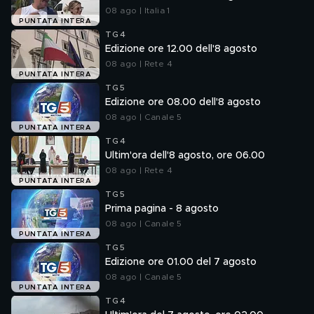
08 ago | Italia 1
PUNTATA INTERA
TG4
Edizione ore 12.00 dell'8 agosto
08 ago | Rete 4
PUNTATA INTERA
TG5
Edizione ore 08.00 dell'8 agosto
08 ago | Canale 5
PUNTATA INTERA
TG4
Ultim'ora dell'8 agosto, ore 06.00
08 ago | Rete 4
PUNTATA INTERA
TG5
Prima pagina - 8 agosto
08 ago | Canale 5
PUNTATA INTERA
TG5
Edizione ore 01.00 del 7 agosto
08 ago | Canale 5
PUNTATA INTERA
TG4