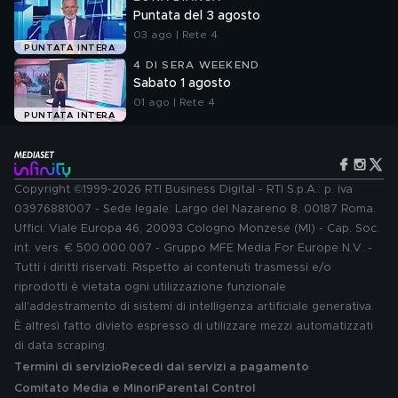
Puntata del 3 agosto
03 ago | Rete 4
PUNTATA INTERA
4 DI SERA WEEKEND
Sabato 1 agosto
01 ago | Rete 4
PUNTATA INTERA
Copyright ©1999-2026 RTI Business Digital - RTI S.p.A.: p. iva
03976881007 - Sede legale: Largo del Nazareno 8, 00187 Roma.
Uffici: Viale Europa 46, 20093 Cologno Monzese (MI) - Cap. Soc.
int. vers. € 500.000.007 - Gruppo MFE Media For Europe N.V. -
Tutti i diritti riservati. Rispetto ai contenuti trasmessi e/o
riprodotti è vietata ogni utilizzazione funzionale
all'addestramento di sistemi di intelligenza artificiale generativa.
È altresì fatto divieto espresso di utilizzare mezzi automatizzati
di data scraping.
Termini di servizio
Recedi dai servizi a pagamento
Comitato Media e Minori
Parental Control