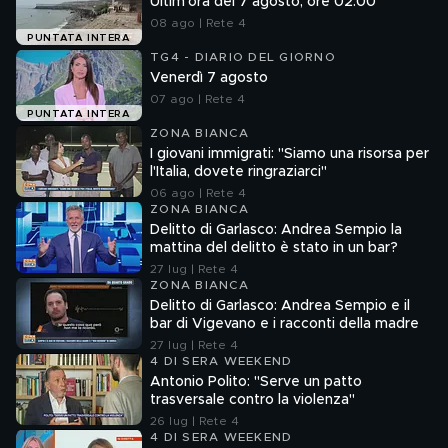
Ultim'ora del 7 agosto, ore 02.00
08 ago | Rete 4
PUNTATA INTERA
TG4 - DIARIO DEL GIORNO
Venerdì 7 agosto
07 ago | Rete 4
PUNTATA INTERA
ZONA BIANCA
I giovani immigrati: "Siamo una risorsa per
l'Italia, dovete ringraziarci"
06 ago | Rete 4
ZONA BIANCA
Delitto di Garlasco: Andrea Sempio la
mattina del delitto è stato in un bar?
27 lug | Rete 4
ZONA BIANCA
Delitto di Garlasco: Andrea Sempio e il
bar di Vigevano e i racconti della madre
27 lug | Rete 4
4 DI SERA WEEKEND
Antonio Polito: "Serve un patto
trasversale contro la violenza"
26 lug | Rete 4
4 DI SERA WEEKEND