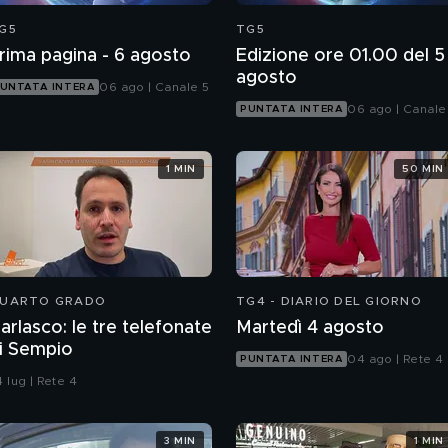
G5
TG5
rima pagina - 6 agosto
Edizione ore 01.00 del 5
agosto
06 ago | Canale 5
UNTATA INTERA
06 ago | Canale
PUNTATA INTERA
1 MIN
50 MIN
UARTO GRADO
TG4 - DIARIO DEL GIORNO
arlasco: le tre telefonate
Martedì 4 agosto
i Sempio
04 ago | Rete 4
PUNTATA INTERA
 lug | Rete 4
3 MIN
1 MIN