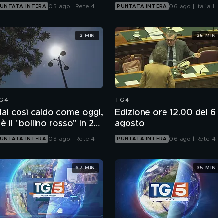
06 ago | Rete 4
06 ago | Italia 1
UNTATA INTERA
PUNTATA INTERA
2 MIN
25 MIN
G4
TG4
ai così caldo come oggi,
Edizione ore 12.00 del 6
'è il "bollino rosso" in 27
agosto
ittà
06 ago | Rete 4
06 ago | Rete 4
UNTATA INTERA
PUNTATA INTERA
67 MIN
35 MIN