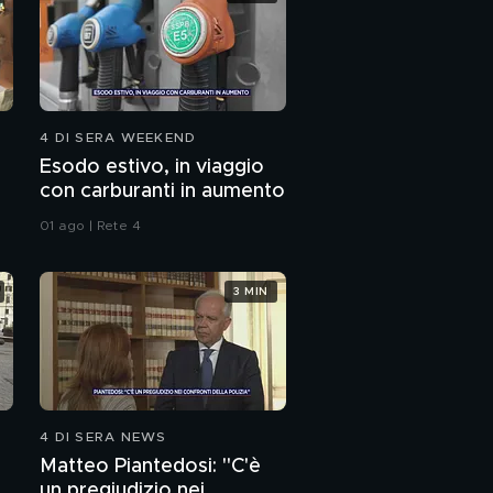
4 DI SERA WEEKEND
Esodo estivo, in viaggio
con carburanti in aumento
01 ago | Rete 4
3 MIN
4 DI SERA NEWS
Matteo Piantedosi: "C'è
un pregiudizio nei