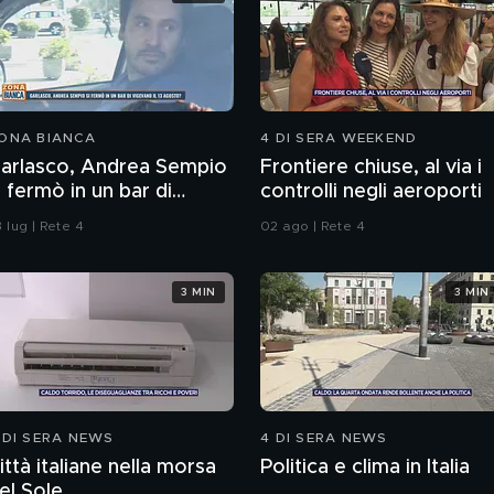
ONA BIANCA
4 DI SERA WEEKEND
arlasco, Andrea Sempio
Frontiere chiuse, al via i
i fermò in un bar di
controlli negli aeroporti
igevano il 13 agosto?
 lug | Rete 4
02 ago | Rete 4
3 MIN
3 MIN
 DI SERA NEWS
4 DI SERA NEWS
ittà italiane nella morsa
Politica e clima in Italia
el Sole