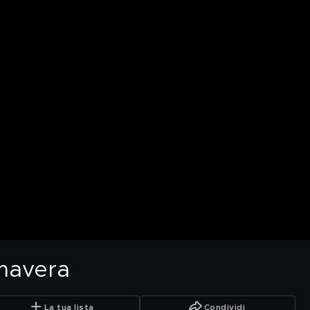
imavera
La tua lista
Condividi