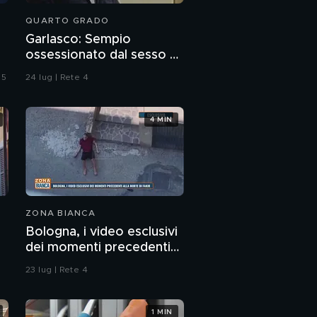
QUARTO GRADO
Garlasco: Sempio
ossessionato dal sesso o
ragazzo rispettoso?
 5
24 lug | Rete 4
4 MIN
ZONA BIANCA
Bologna, i video esclusivi
dei momenti precedenti
alla morte di Fakir
23 lug | Rete 4
1 MIN