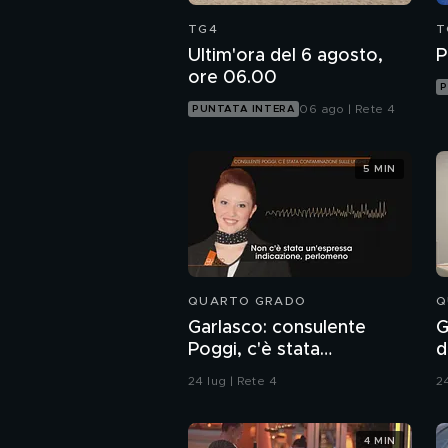
TG4
T
Ultim'ora del 6 agosto,
P
ore 06.00
P
06 ago | Rete 4
PUNTATA INTERA
5 MIN
QUARTO GRADO
Q
Garlasco: consulente
G
Poggi, c'è stata
d
contaminazione sulle
24 lug | Rete 4
24
unghie?
4 MIN