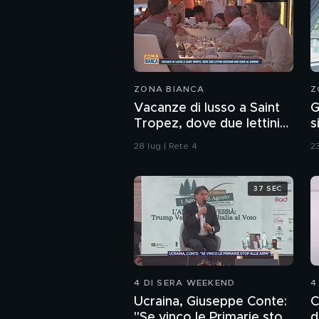
ZONA BIANCA
Z
Vacanze di lusso a Saint
G
Tropez, dove due lettini
s
costano 800 euro al
V
28 lug | Rete 4
23
giorno
37 SEC
4 DI SERA WEEKEND
4
Ucraina, Giuseppe Conte:
C
"Se vinco le Primarie stop
d