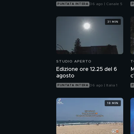
06 ago | Canale 5
PUNTATA INTERA
P
31 MIN
STUDIO APERTO
T
Edizione ore 12.25 del 6
M
agosto
c
c
06 ago | Italia 1
PUNTATA INTERA
P
18 MIN