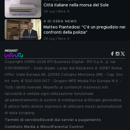
Città italiane nella morsa del Sole
29 lug | Rete 4
4 DI SERA NEWS
Matteo Piantedosi: "C'è un pregiudizio nei
confronti della polizia"
29 lug | Rete 4
Copyright ©1999-2026 RTI Business Digital - RTI S.p.A.: p. iva
03976881007 - Sede legale: Largo del Nazareno 8, 00187 Roma.
Uffici: Viale Europa 46, 20093 Cologno Monzese (MI) - Cap. Soc.
int. vers. € 500.000.007 - Gruppo MFE Media For Europe N.V. -
Tutti i diritti riservati. Rispetto ai contenuti trasmessi e/o
riprodotti è vietata ogni utilizzazione funzionale
all'addestramento di sistemi di intelligenza artificiale generativa.
È altresì fatto divieto espresso di utilizzare mezzi automatizzati
di data scraping.
Termini di servizio
Recedi dai servizi a pagamento
Comitato Media e Minori
Parental Control