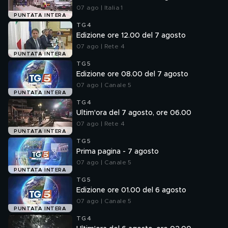
07 ago | Italia 1
PUNTATA INTERA
TG4
Edizione ore 12.00 del 7 agosto
07 ago | Rete 4
PUNTATA INTERA
TG5
Edizione ore 08.00 del 7 agosto
07 ago | Canale 5
PUNTATA INTERA
TG4
Ultim'ora del 7 agosto, ore 06.00
07 ago | Rete 4
PUNTATA INTERA
TG5
Prima pagina - 7 agosto
07 ago | Canale 5
PUNTATA INTERA
TG5
Edizione ore 01.00 del 6 agosto
07 ago | Canale 5
PUNTATA INTERA
TG4