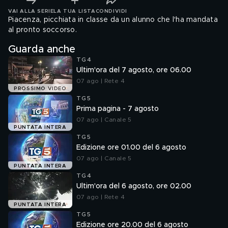
VAI ALLA SERIE
LA TUA LISTA
CONDIVIDI
Piacenza, picchiata in classe da un alunno che l'ha mandata
al pronto soccorso.
Guarda anche
TG4
Ultim'ora del 7 agosto, ore 06.00
07 ago | Rete 4
PROSSIMO VIDEO
TG5
Prima pagina - 7 agosto
07 ago | Canale 5
PUNTATA INTERA
TG5
Edizione ore 01.00 del 6 agosto
07 ago | Canale 5
PUNTATA INTERA
TG4
Ultim'ora del 6 agosto, ore 02.00
07 ago | Rete 4
PUNTATA INTERA
TG5
Edizione ore 20.00 del 6 agosto