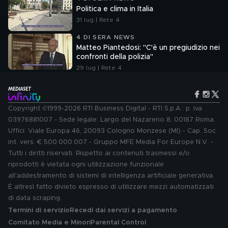
Politica e clima in Italia
31 lug | Rete 4
4 DI SERA NEWS
Matteo Piantedosi: "C'è un pregiudizio nei
confronti della polizia"
29 lug | Rete 4
Copyright ©1999-2026 RTI Business Digital - RTI S.p.A.: p. iva
03976881007 - Sede legale: Largo del Nazareno 8, 00187 Roma.
Uffici: Viale Europa 46, 20093 Cologno Monzese (MI) - Cap. Soc.
int. vers. € 500.000.007 - Gruppo MFE Media For Europe N.V. -
Tutti i diritti riservati. Rispetto ai contenuti trasmessi e/o
riprodotti è vietata ogni utilizzazione funzionale
all'addestramento di sistemi di intelligenza artificiale generativa.
È altresì fatto divieto espresso di utilizzare mezzi automatizzati
di data scraping.
Termini di servizio
Recedi dai servizi a pagamento
Comitato Media e Minori
Parental Control