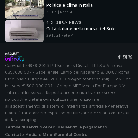
Politica e clima in Italia
31 lug | Rete 4
4 DI SERA NEWS
Città italiane nella morsa del Sole
29 lug | Rete 4
Copyright ©1999-2026 RTI Business Digital - RTI S.p.A.: p. iva
03976881007 - Sede legale: Largo del Nazareno 8, 00187 Roma.
Uffici: Viale Europa 46, 20093 Cologno Monzese (MI) - Cap. Soc.
int. vers. € 500.000.007 - Gruppo MFE Media For Europe N.V. -
Tutti i diritti riservati. Rispetto ai contenuti trasmessi e/o
riprodotti è vietata ogni utilizzazione funzionale
all'addestramento di sistemi di intelligenza artificiale generativa.
È altresì fatto divieto espresso di utilizzare mezzi automatizzati
di data scraping.
Termini di servizio
Recedi dai servizi a pagamento
Comitato Media e Minori
Parental Control