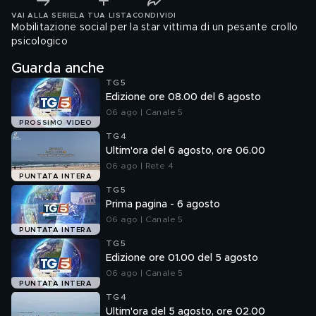
VAI ALLA SERIE
LA TUA LISTA
CONDIVIDI
Mobilitazione social per la star vittima di un pesante crollo
psicologico
Guarda anche
TG5
Edizione ore 08.00 del 6 agosto
06 ago | Canale 5
PROSSIMO VIDEO
TG4
Ultim'ora del 6 agosto, ore 06.00
06 ago | Rete 4
PUNTATA INTERA
TG5
Prima pagina - 6 agosto
06 ago | Canale 5
PUNTATA INTERA
TG5
Edizione ore 01.00 del 5 agosto
06 ago | Canale 5
PUNTATA INTERA
TG4
Ultim'ora del 5 agosto, ore 02.00