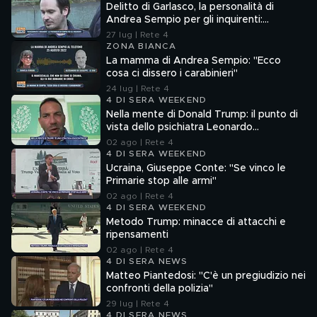
Delitto di Garlasco, la personalità di
Andrea Sempio per gli inquirenti:
"Ossessionato e bugiardo"
27 lug | Rete 4
ZONA BIANCA
La mamma di Andrea Sempio: "Ecco
cosa ci dissero i carabinieri"
24 lug | Rete 4
4 DI SERA WEEKEND
Nella mente di Donald Trump: il punto di
vista dello psichiatra Leonardo
Mendolicchio
02 ago | Rete 4
4 DI SERA WEEKEND
Ucraina, Giuseppe Conte: "Se vinco le
Primarie stop alle armi"
02 ago | Rete 4
4 DI SERA WEEKEND
Metodo Trump: minacce di attacchi e
ripensamenti
02 ago | Rete 4
4 DI SERA NEWS
Matteo Piantedosi: "C'è un pregiudizio nei
confronti della polizia"
29 lug | Rete 4
4 DI SERA NEWS