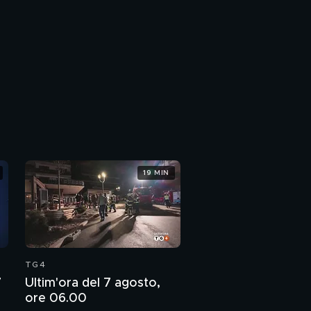
19 MIN
TG4
7
Ultim'ora del 7 agosto,
ore 06.00