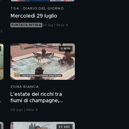
TG4 - DIARIO DEL GIORNO
Mercoledì 29 luglio
29 lug | Rete 4
PUNTATA INTERA
 5
3 MIN
ZONA BIANCA
L'estate dei ricchi tra
o
fiumi di champagne,
ostriche ed eccessi
03 ago | Rete 4
37 SEC