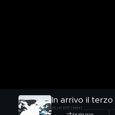
In arrivo il terz
04 set 2017 | Italia 1
Vai alla serie