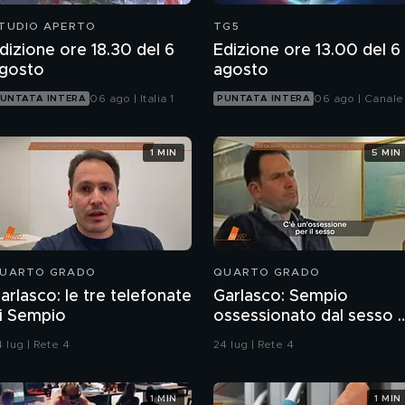
TUDIO APERTO
TG5
dizione ore 18.30 del 6
Edizione ore 13.00 del 6
gosto
agosto
06 ago | Italia 1
06 ago | Canale
UNTATA INTERA
PUNTATA INTERA
1 MIN
5 MIN
UARTO GRADO
QUARTO GRADO
arlasco: le tre telefonate
Garlasco: Sempio
i Sempio
ossessionato dal sesso 
ragazzo rispettoso?
 lug | Rete 4
24 lug | Rete 4
1 MIN
1 MIN