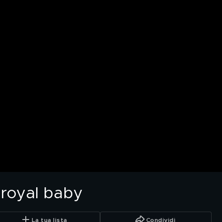
o royal baby
La tua lista
Condividi