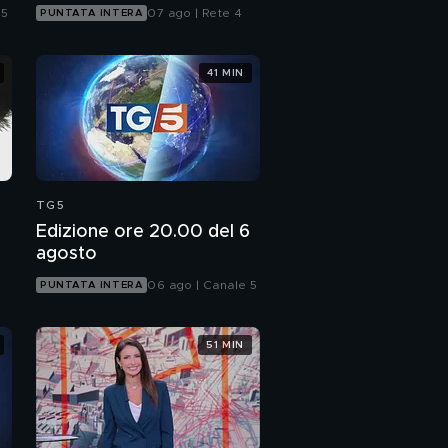
 5
07 ago | Rete 4
PUNTATA INTERA
41 MIN
TG5
Edizione ore 20.00 del 6
agosto
06 ago | Canale 5
PUNTATA INTERA
51 MIN