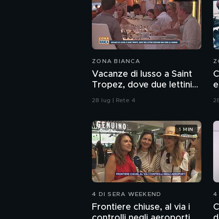
ZONA BIANCA
Z
Vacanze di lusso a Saint
C
Tropez, dove due lettini
e
costano 800 euro al
"
28 lug | Rete 4
28
giorno
1 MIN
4 DI SERA WEEKEND
4
Frontiere chiuse, al via i
C
controlli negli aeroporti
d