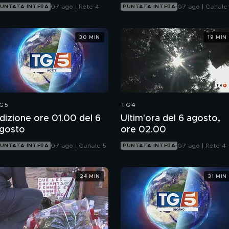
07 ago | Rete 4
07 ago | Canale
UNTATA INTERA
PUNTATA INTERA
30 MIN
19 MIN
G5
TG4
dizione ore 01.00 del 6
Ultim'ora del 6 agosto,
gosto
ore 02.00
07 ago | Canale 5
07 ago | Rete 4
UNTATA INTERA
PUNTATA INTERA
24 MIN
31 MIN