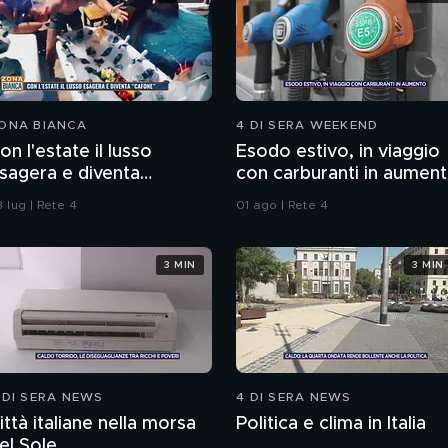
ONA BIANCA
4 DI SERA WEEKEND
on l'estate il lusso
Esodo estivo, in viaggio
sagera e diventa
con carburanti in aumen
cafone"
 lug | Rete 4
01 ago | Rete 4
3 MIN
3 MIN
 DI SERA NEWS
4 DI SERA NEWS
ittà italiane nella morsa
Politica e clima in Italia
el Sole