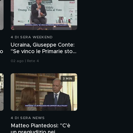
4 DI SERA WEEKEND
Ucraina, Giuseppe Conte:
to
"Se vinco le Primarie stop
alle armi"
02 ago | Rete 4
3 MIN
4 DI SERA NEWS
Matteo Piantedosi: "C'è
un pregiudizio nei