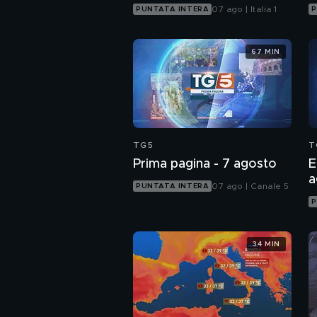
07 ago | Italia 1
PUNTATA INTERA
P
67 MIN
TG5
T
Prima pagina - 7 agosto
E
a
07 ago | Canale 5
PUNTATA INTERA
P
34 MIN